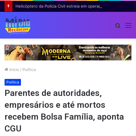
Helicóptero da Polícia Civil estreia em operação na Bahia e auxilia na prisão de 14 suspeitos
Procur
M
por
Início
/
Política
Política
Parentes de autoridades,
empresários e até mortos
recebem Bolsa Família, aponta
CGU