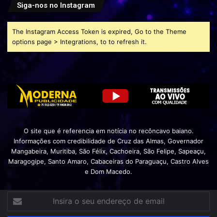
Siga-nos no Instagram
The Instagram Access Token is expired, Go to the Theme
options page > Integrations, to to refresh it.
O site que é referencia em notícia no recôncavo baiano.
Informações com credibilidade de Cruz das Almas, Governador
Mangabeira, Muritiba, São Félix, Cachoeira, São Felipe, Sapeaçu,
Maragogipe, Santo Amaro, Cabaceiras do Paraguaçu, Castro Alves
e Dom Macedo.
Insira
o
seu