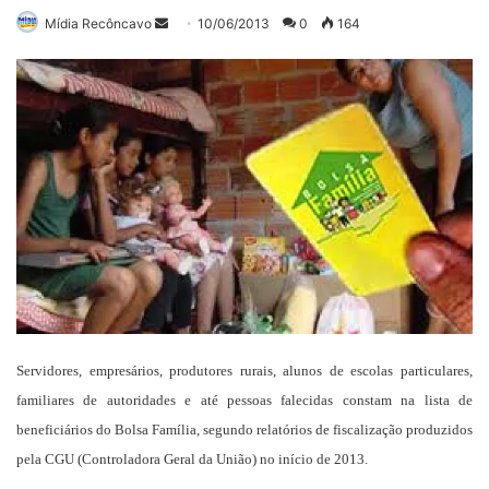
Mande
Mídia Recôncavo
10/06/2013
0
164
um
e-
mail
Servidores,
empresários
, produtores rurais, alunos de escolas particulares,
familiares de autoridades e até pessoas falecidas constam na lista de
beneficiários do Bolsa Família, segundo relatórios de fiscalização produzidos
pela
CGU (Controladora Geral da União)
no início de 2013.