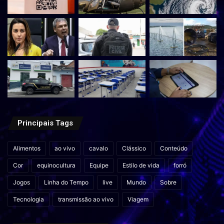
Principais Tags
Alimentos
ao vivo
cavalo
Clássico
Conteúdo
Cor
equinocultura
Equipe
Estilo de vida
forró
Jogos
Linha do Tempo
live
Mundo
Sobre
Tecnologia
transmissão ao vivo
Viagem