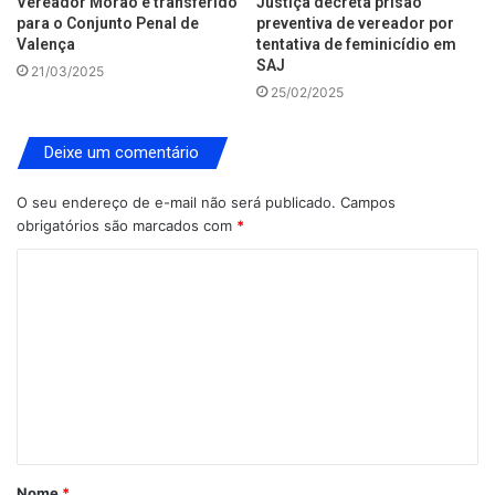
Vereador Morão é transferido
Justiça decreta prisão
para o Conjunto Penal de
preventiva de vereador por
Valença
tentativa de feminicídio em
SAJ
21/03/2025
25/02/2025
Deixe um comentário
O seu endereço de e-mail não será publicado.
Campos
obrigatórios são marcados com
*
C
o
m
e
n
t
á
Nome
*