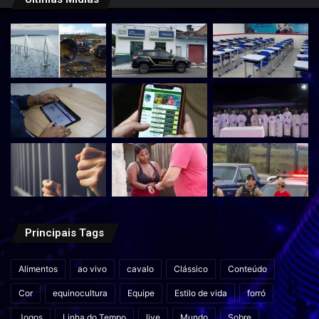
Principais Tags
Alimentos
ao vivo
cavalo
Clássico
Conteúdo
Cor
equinocultura
Equipe
Estilo de vida
forró
Jogos
Linha do Tempo
live
Mundo
Sobre