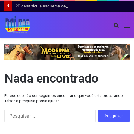
PF desarticula esquema de fraude tributária com falsas permissões de táxi na Bahia; agentes públicos são afastados
Procur
M
por
Nada encontrado
Parece que não conseguimos encontrar o que você está procurando.
Talvez a pesquisa possa ajudar.
Pesquisar
por: