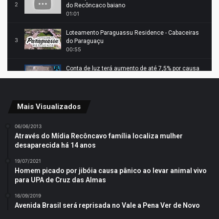
2
do Recôncaco baiano
01:01
Loteamento Paraguassu Residence - Cabaceiras
3
do Paraguaçu
00:55
Conta de luz terá aumento de até 7,5% por causa
4
da seca
01:17
Grave acidente deixa dois integrantes da banda de
Mais Visualizados
5
Léo Santana mortos na Bahia
01:01
06/06/2013
Através do Mídia Recôncavo família localiza mulher
Claudia Leitte briga com fã em show : Itapemirim
desaparecida há 14 anos
6
ES 19 01 2018
01:06
19/07/2021
Homem picado por jibóia causa pânico ao levar animal vivo
para UPA de Cruz das Almas
16/09/2019
Avenida Brasil será reprisada no Vale a Pena Ver de Novo