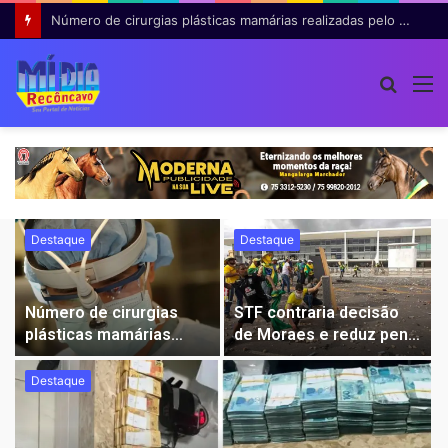
Número de cirurgias plásticas mamárias realizadas pelo SUS cresce 54% em dez anos
Procur
M
por
Destaque
Destaque
Número de cirurgias
STF contraria decisão
l
plásticas mamárias
de Moraes e reduz pena
realizadas pelo SUS
de condenada pelos
cresce 54% em dez
atos de 8 de janeiro
Destaque
anos