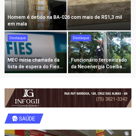
Homem é detido na BA-026 com mais de R$1,3 mil
em mala
Destaque
Destaque
MEC inicia chamada da
Funcionário terceirizado
lista de espera do Fies
da Neoenergia Coelba
para vagas do segundo
sofre descarga elétrica
semestre
durante serviço em
Morro de São Paulo
SAÚDE