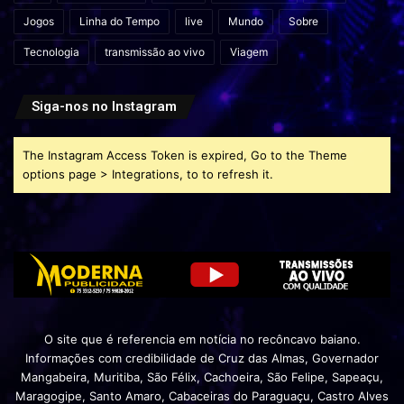
Jogos
Linha do Tempo
live
Mundo
Sobre
Tecnologia
transmissão ao vivo
Viagem
Siga-nos no Instagram
The Instagram Access Token is expired, Go to the Theme
options page > Integrations, to to refresh it.
O site que é referencia em notícia no recôncavo baiano.
Informações com credibilidade de Cruz das Almas, Governador
Mangabeira, Muritiba, São Félix, Cachoeira, São Felipe, Sapeaçu,
Maragogipe, Santo Amaro, Cabaceiras do Paraguaçu, Castro Alves