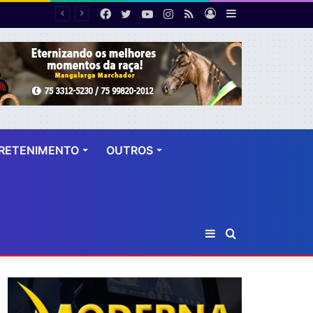
Facebook
Twitter
YouTube
Instagram
RSS
Entrar
Barra
Número de cirurgias plásticas mamárias realizadas pelo SUS cresce 54% em dez anos
Lateral
RETENIMENTO
OUTROS
Barra
Procurar
Lateral
por