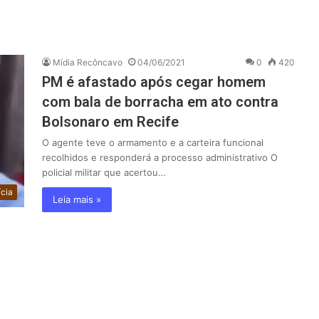
Mídia Recôncavo
04/06/2021
0
420
PM é afastado após cegar homem
com bala de borracha em ato contra
Bolsonaro em Recife
O agente teve o armamento e a carteira funcional
recolhidos e responderá a processo administrativo O
policial militar que acertou…
ícia
Leia mais »