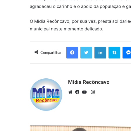
agradeceu o carinho e o apoio da população e ga
O Mídia Recôncavo, por sua vez, presta solidarie
municipal neste momento delicado.
Facebook
Twitter
Linkedin
Skyp
Compartilhar
Mídia Recôncavo
Instagram
Website
Facebook
YouTube