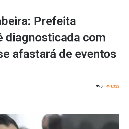
eira: Prefeita
é diagnosticada com
 se afastará de eventos
0
1.322