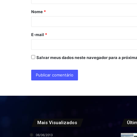
á
Nome
*
r
i
o
E-mail
*
*
Salvar meus dados neste navegador para a próxima
Mais Visualizados
Últi
06/06/2013