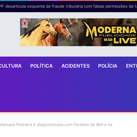
CULTURA
POLÍTICA
ACIDENTES
POLÍCIA
ENT
anuela Pedreira é diagnosticada com Paralisia de Bell e se