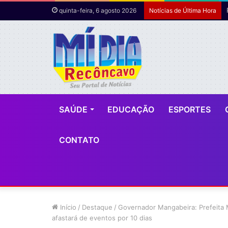
quinta-feira, 6 agosto 2026
Notícias de Última Hora
SAÚDE
EDUCAÇÃO
ESPORTES
CONTATO
Início
/
Destaque
/
Governador Mangabeira: Prefeita M
afastará de eventos por 10 dias