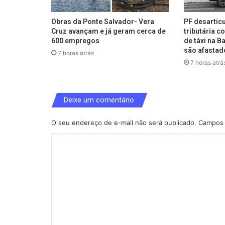
Obras da Ponte Salvador- Vera
PF desartic
Cruz avançam e já geram cerca de
tributária 
600 empregos
de táxi na B
são afastad
7 horas atrás
7 horas atrá
Deixe um comentário
O seu endereço de e-mail não será publicado.
Campos 
C
o
m
e
n
t