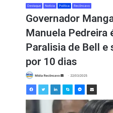
Destaque
Notícia
Política
Recôncavo
Governador Mangab
Manuela Pedreira 
Paralisia de Bell e
por 10 dias
Mande
Mídia Recôncavo
22/03/2025
um
Facebook
Twitter
Linkedin
Skype
Messenger
Compartilhar via e-mail
e-
mail