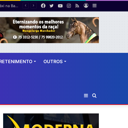
Facebook
Twitter
YouTube
Instagram
RSS
Entrar
Barra
Ideb 2025 registra melhor resultado da educação básica em 20 anos, mas ensino médio segue abaixo da meta
Lateral
RETENIMENTO
OUTROS
Barra
Procurar
Lateral
por