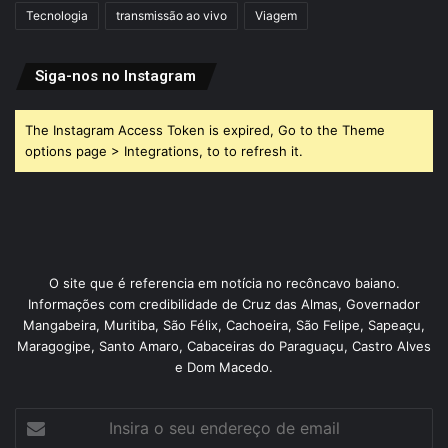
Tecnologia
transmissão ao vivo
Viagem
Siga-nos no Instagram
The Instagram Access Token is expired, Go to the Theme
options page > Integrations, to to refresh it.
O site que é referencia em notícia no recôncavo baiano.
Informações com credibilidade de Cruz das Almas, Governador
Mangabeira, Muritiba, São Félix, Cachoeira, São Felipe, Sapeaçu,
Maragogipe, Santo Amaro, Cabaceiras do Paraguaçu, Castro Alves
e Dom Macedo.
Insira
o