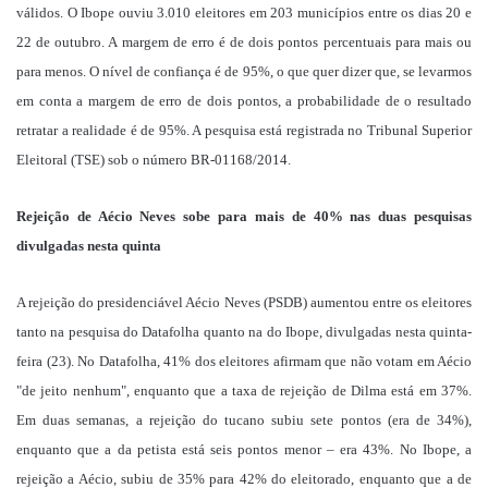
válidos. O Ibope ouviu 3.010 eleitores em 203 municípios entre os dias 20 e
22 de outubro. A margem de erro é de dois pontos percentuais para mais ou
para menos. O nível de confiança é de 95%, o que quer dizer que, se levarmos
em conta a margem de erro de dois pontos, a probabilidade de o resultado
retratar a realidade é de 95%. A pesquisa está registrada no Tribunal Superior
Eleitoral (TSE) sob o número BR-01168/2014.
Rejeição de Aécio Neves sobe para mais de 40% nas duas pesquisas
divulgadas nesta quinta
A rejeição do presidenciável Aécio Neves (PSDB) aumentou entre os eleitores
tanto na pesquisa do Datafolha quanto na do Ibope, divulgadas nesta quinta-
feira (23). No Datafolha, 41% dos eleitores afirmam que não votam em Aécio
"de jeito nenhum", enquanto que a taxa de rejeição de Dilma está em 37%.
Em duas semanas, a rejeição do tucano subiu sete pontos (era de 34%),
enquanto que a da petista está seis pontos menor – era 43%. No Ibope, a
rejeição a Aécio, subiu de 35% para 42% do eleitorado, enquanto que a de