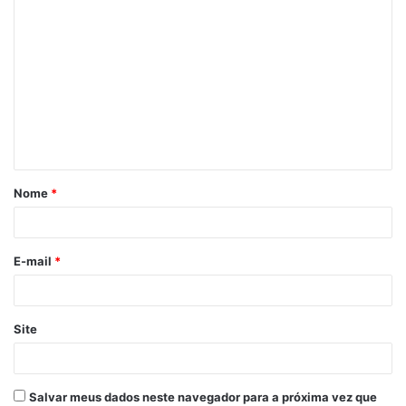
C
o
m
e
n
t
á
Nome
*
r
i
o
E-mail
*
*
Site
Salvar meus dados neste navegador para a próxima vez que