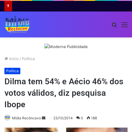
Procur
M
por
Início
/
Política
Política
Dilma tem 54% e Aécio 46% dos
votos válidos, diz pesquisa
Ibope
Mande
Mídia Recôncavo
23/10/2014
0
188
um
e-