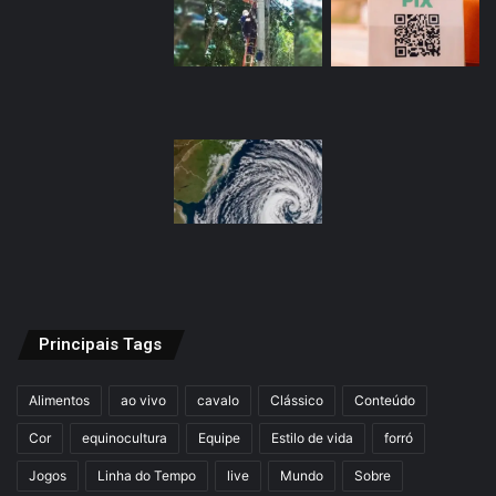
Principais Tags
Alimentos
ao vivo
cavalo
Clássico
Conteúdo
Cor
equinocultura
Equipe
Estilo de vida
forró
Jogos
Linha do Tempo
live
Mundo
Sobre