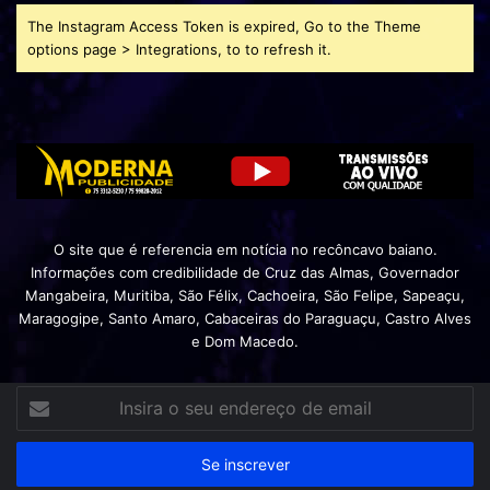
The Instagram Access Token is expired, Go to the Theme
options page > Integrations, to to refresh it.
O site que é referencia em notícia no recôncavo baiano.
Informações com credibilidade de Cruz das Almas, Governador
Mangabeira, Muritiba, São Félix, Cachoeira, São Felipe, Sapeaçu,
Maragogipe, Santo Amaro, Cabaceiras do Paraguaçu, Castro Alves
e Dom Macedo.
Insira
o
seu
endereço
de