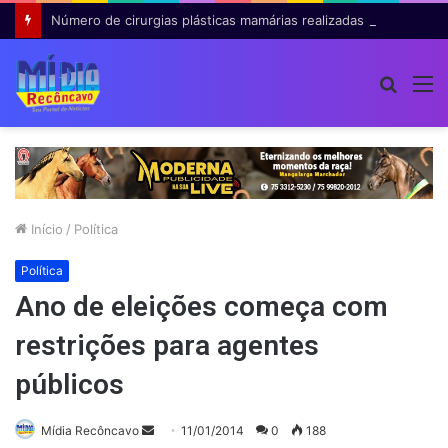
Número de cirurgias plásticas mamárias realizadas pelo SUS cresce 54% em dez anos
Procur
M
por
Início
/
Política
Política
Ano de eleições começa com
restrições para agentes
públicos
Mande
Mídia Recôncavo
11/01/2014
0
188