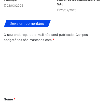
SAJ
21/03/2025
25/02/2025
Deixe um comentário
O seu endereço de e-mail não será publicado.
Campos
obrigatórios são marcados com
*
C
o
m
e
n
t
á
Nome
*
r
i