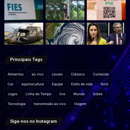
Principais Tags
Alimentos
ao vivo
cavalo
Clássico
Conteúdo
Cor
equinocultura
Equipe
Estilo de vida
forró
Jogos
Linha do Tempo
live
Mundo
Sobre
Tecnologia
transmissão ao vivo
Viagem
Siga-nos no Instagram