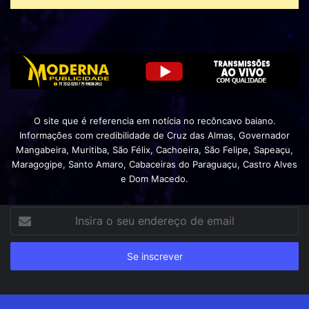
O site que é referencia em notícia no recôncavo baiano.
Informações com credibilidade de Cruz das Almas, Governador
Mangabeira, Muritiba, São Félix, Cachoeira, São Felipe, Sapeaçu,
Maragogipe, Santo Amaro, Cabaceiras do Paraguaçu, Castro Alves
e Dom Macedo.
Insira
o
seu
endereço
de
email