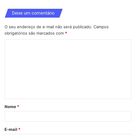
Deixe um comentário
O seu endereço de e-mail não será publicado.
Campos
obrigatórios são marcados com
*
C
o
m
e
n
t
á
Nome
*
r
i
o
E-mail
*
*