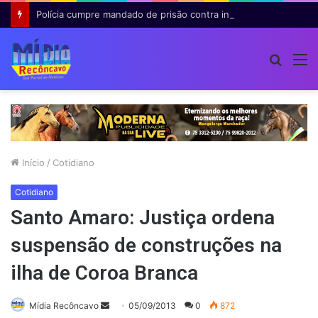
Polícia cumpre mandado de prisão contra investigado por roubo majorado em Cruz das Almas
Procur
M
por
Início
/
Cotidiano
Cotidiano
Santo Amaro: Justiça ordena
suspensão de construções na
ilha de Coroa Branca
Mande
Mídia Recôncavo
05/09/2013
0
872