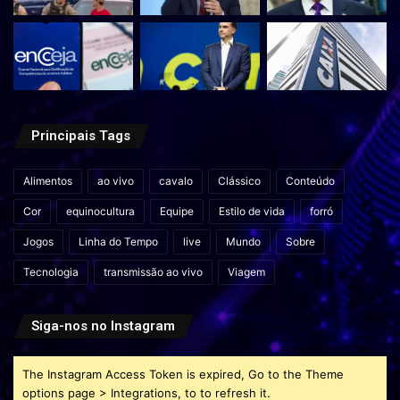
Principais Tags
Alimentos
ao vivo
cavalo
Clássico
Conteúdo
Cor
equinocultura
Equipe
Estilo de vida
forró
Jogos
Linha do Tempo
live
Mundo
Sobre
Tecnologia
transmissão ao vivo
Viagem
Siga-nos no Instagram
The Instagram Access Token is expired, Go to the Theme
options page > Integrations, to to refresh it.