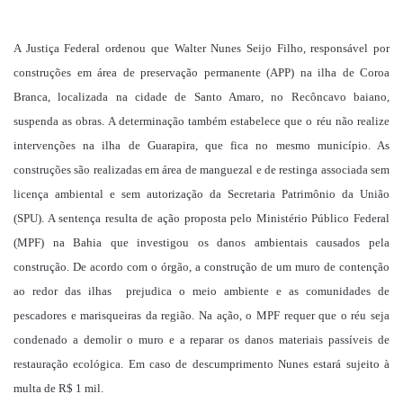
um
e-
A Justiça Federal ordenou que Walter Nunes Seijo Filho, responsável por
mail
construções em área de preservação permanente (APP) na ilha de Coroa
Branca, localizada na cidade de Santo Amaro, no Recôncavo baiano,
suspenda as obras. A determinação também estabelece que o réu não realize
intervenções na ilha de Guarapira, que fica no mesmo município. As
construções são realizadas em área de manguezal e de restinga associada sem
licença ambiental e sem autorização da Secretaria Patrimônio da União
(SPU). A sentença resulta de ação proposta pelo Ministério Público Federal
(MPF) na Bahia que investigou os danos ambientais causados pela
construção. De acordo com o órgão, a construção de um muro de contenção
ao redor das ilhas prejudica o meio ambiente e as comunidades de
pescadores e marisqueiras da região. Na ação, o MPF requer que o réu seja
condenado a demolir o muro e a reparar os danos materiais passíveis de
restauração ecológica. Em caso de descumprimento Nunes estará sujeito à
multa de R$ 1 mil.