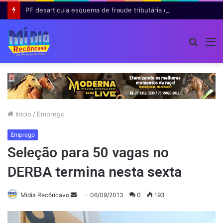
PF desarticula esquema de fraude tributária com falsas permissões de táxi na Bahia; agentes públicos são afastados
Procur
M
por
Início
/
Emprego
Emprego
Seleção para 50 vagas no
DERBA termina nesta sexta
Mande
Mídia Recôncavo
06/09/2013
0
193
um
e-