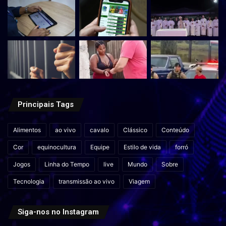
Principais Tags
Alimentos
ao vivo
cavalo
Clássico
Conteúdo
Cor
equinocultura
Equipe
Estilo de vida
forró
Jogos
Linha do Tempo
live
Mundo
Sobre
Tecnologia
transmissão ao vivo
Viagem
Siga-nos no Instagram