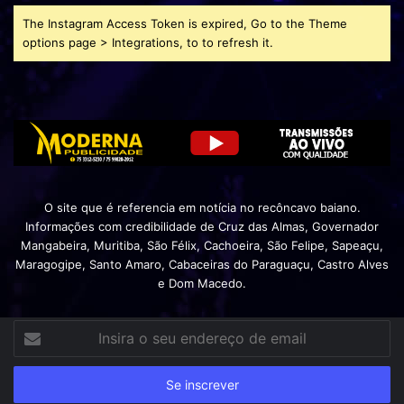
The Instagram Access Token is expired, Go to the Theme
options page > Integrations, to to refresh it.
O site que é referencia em notícia no recôncavo baiano.
Informações com credibilidade de Cruz das Almas, Governador
Mangabeira, Muritiba, São Félix, Cachoeira, São Felipe, Sapeaçu,
Maragogipe, Santo Amaro, Cabaceiras do Paraguaçu, Castro Alves
e Dom Macedo.
Insira
o
seu
endereço