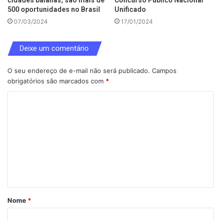
500 oportunidades no Brasil
Unificado
07/03/2024
17/01/2024
Deixe um comentário
O seu endereço de e-mail não será publicado.
Campos
obrigatórios são marcados com
*
C
o
m
e
n
t
á
Nome
*
r
i