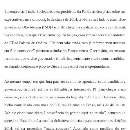
Em entrevista à rádio Sociedade, o ex-presidente da Petrobras deu pistas sobre sua
expectativa para a composição da chapa de 2014, tendo, ao seu lado, o atual vice-
governador Otto Alencar (PSD). Gabrielli chegou a sinalizar um convite informal,
via imprensa, para que Otto permaneça na função, caso venha a ser ele o candidato
do PT ao Palácio de Ondina. “Ele nem sabe ainda, mas já informo meu interesse
em tê-lo como vice”, pontuou o titular do Planejamento. O secretário, no entanto,
reconhece que o vice-governador é mais frequentemente citado como candidato
ao Senado, conforme o próprio Otto afirmou em diversas oportunidades.
Ao mesmo tempo em que luta para ter seu nome apontado como candidato a
governador, Gabrielli admite as dificuldades internas do PT para chegar a um
consenso, em virtude das idiossincrasias da legenda. “O PT é um bicho rebelde,
bicho complicado com mais de 900 mil filiados no Brasil, mais de 40 mil na
Bahia e cinco candidatos à presidência do partido aqui no estado”, comentou o
secretário. Para ele, até a escolha definitiva do petista para concorrer nas eleições
2014, vai ser necessário “muita conversa”. Apontado como predileto do ex-