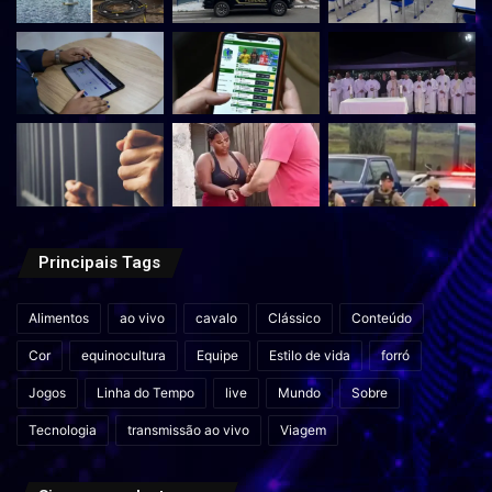
Principais Tags
Alimentos
ao vivo
cavalo
Clássico
Conteúdo
Cor
equinocultura
Equipe
Estilo de vida
forró
Jogos
Linha do Tempo
live
Mundo
Sobre
Tecnologia
transmissão ao vivo
Viagem