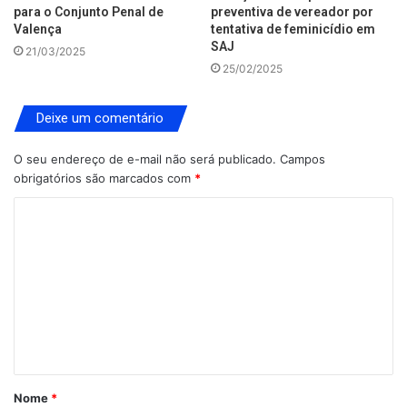
para o Conjunto Penal de
preventiva de vereador por
Valença
tentativa de feminicídio em
SAJ
21/03/2025
25/02/2025
Deixe um comentário
O seu endereço de e-mail não será publicado.
Campos
obrigatórios são marcados com
*
C
o
m
e
n
t
á
Nome
*
r