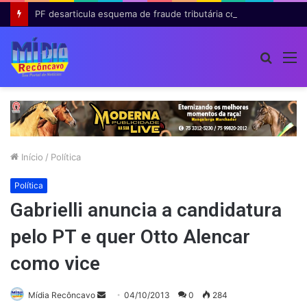
PF desarticula esquema de fraude tributária com falsas permissões de táxi na Bahia; agentes públicos são afastados
Procur
M
por
Início
/
Política
Política
Gabrielli anuncia a candidatura
pelo PT e quer Otto Alencar
como vice
Mande
Mídia Recôncavo
04/10/2013
0
284