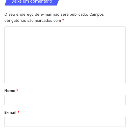
Deixe um comentário
O seu endereço de e-mail não será publicado.
Campos
obrigatórios são marcados com
*
C
o
m
e
n
t
á
Nome
*
r
i
o
E-mail
*
*