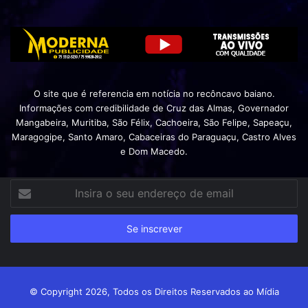
O site que é referencia em notícia no recôncavo baiano.
Informações com credibilidade de Cruz das Almas, Governador
Mangabeira, Muritiba, São Félix, Cachoeira, São Felipe, Sapeaçu,
Maragogipe, Santo Amaro, Cabaceiras do Paraguaçu, Castro Alves
e Dom Macedo.
Insira
o
seu
endereço
de
email
© Copyright 2026, Todos os Direitos Reservados ao Mídia