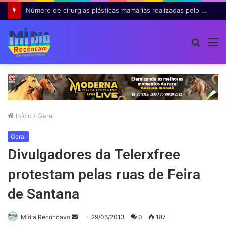
Número de cirurgias plásticas mamárias realizadas pelo SUS cresce 54% em dez anos
Procur
M
por
Início
/
Geral
Geral
Divulgadores da Telerxfree
protestam pelas ruas de Feira
de Santana
Mande
Mídia Recôncavo
29/06/2013
0
187