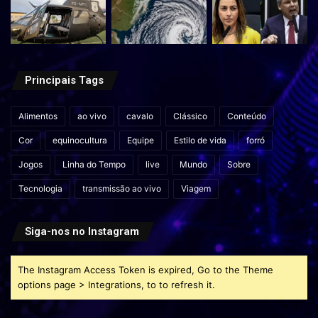
Principais Tags
Alimentos
ao vivo
cavalo
Clássico
Conteúdo
Cor
equinocultura
Equipe
Estilo de vida
forró
Jogos
Linha do Tempo
live
Mundo
Sobre
Tecnologia
transmissão ao vivo
Viagem
Siga-nos no Instagram
The Instagram Access Token is expired, Go to the Theme
options page > Integrations, to to refresh it.