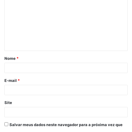
o
m
e
n
t
á
Nome
*
r
i
o
E-mail
*
*
Site
Salvar meus dados neste navegador para a próxima vez que