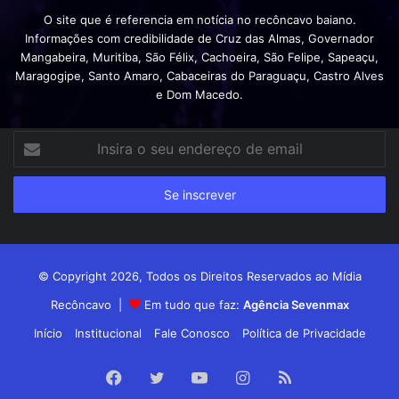
O site que é referencia em notícia no recôncavo baiano.
Informações com credibilidade de Cruz das Almas, Governador
Mangabeira, Muritiba, São Félix, Cachoeira, São Felipe, Sapeaçu,
Maragogipe, Santo Amaro, Cabaceiras do Paraguaçu, Castro Alves
e Dom Macedo.
Insira
o
seu
endereço
de
email
© Copyright 2026, Todos os Direitos Reservados ao Mídia
Recôncavo |
Em tudo que faz:
Agência Sevenmax
Início
Institucional
Fale Conosco
Política de Privacidade
Facebook
Twitter
YouTube
Instagram
RSS