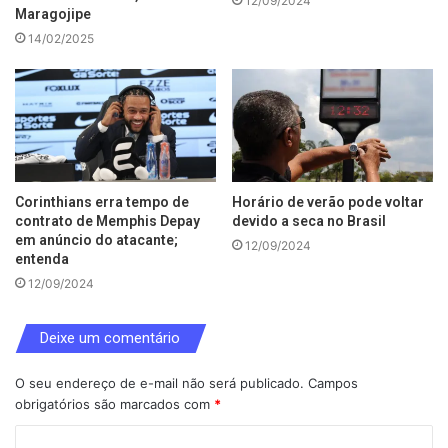
12/09/2024
Maragojipe
14/02/2025
Corinthians erra tempo de
Horário de verão pode voltar
contrato de Memphis Depay
devido a seca no Brasil
em anúncio do atacante;
12/09/2024
entenda
12/09/2024
Deixe um comentário
O seu endereço de e-mail não será publicado.
Campos
obrigatórios são marcados com
*
C