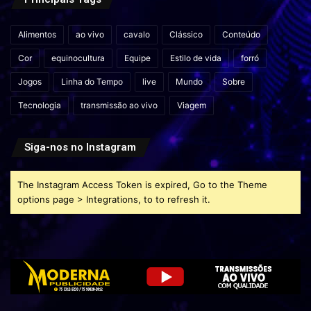
Alimentos
ao vivo
cavalo
Clássico
Conteúdo
Cor
equinocultura
Equipe
Estilo de vida
forró
Jogos
Linha do Tempo
live
Mundo
Sobre
Tecnologia
transmissão ao vivo
Viagem
Siga-nos no Instagram
The Instagram Access Token is expired, Go to the Theme
options page > Integrations, to to refresh it.