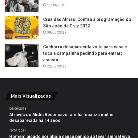
16/09/2019
Cruz das Almas: Confira a programação do
São João de Cruz 2022
08/06/2022
Cachorra desaparecida volta para casa e
toca a campainha pedindo para entrar;
assista
22/02/2022
Mais Visualizados
06/06/2013
Através do Mídia Recôncavo família localiza mulher
desaparecida há 14 anos
19/07/2021
Homem picado por jibóia causa pânico ao levar animal vivo