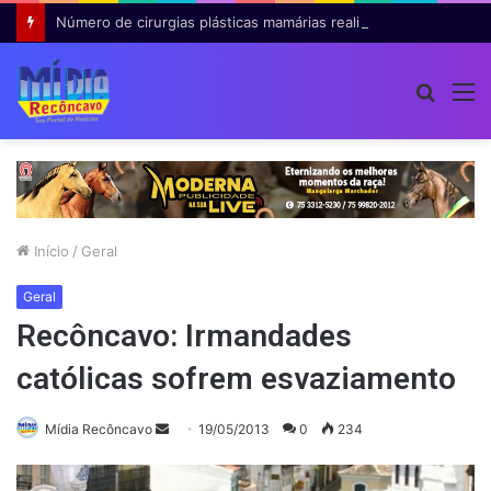
Número de cirurgias plásticas mamárias realizadas pelo SUS cresce 54% em dez anos
Procur
M
por
Início
/
Geral
Geral
Recôncavo: Irmandades
católicas sofrem esvaziamento
Mande
Mídia Recôncavo
19/05/2013
0
234
um
e-