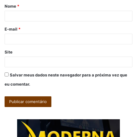
Nome
*
r
i
o
E-mail
*
*
Site
Salvar meus dados neste navegador para a próxima vez que
eu comentar.