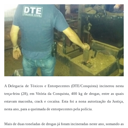
um
e-
mail
A Delegacia de Tóxicos e Entorpecentes (DTE/Conquista) incinerou nesta
terça-feira (28), em Vitória da Conquista, 400 kg de drogas, entre as quais
estavam maconha, crack e cocaína. Esta foi a nona autorização da Justiça,
nesta ano, para a queimada de entorpecentes pela polícia.
Mais de duas toneladas de drogas já foram incineradas neste ano, somando as