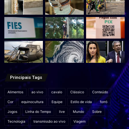
Principais Tags
Alimentos
ao vivo
cavalo
Clássico
Conteúdo
Cor
equinocultura
Equipe
Estilo de vida
forró
Jogos
Linha do Tempo
live
Mundo
Sobre
Tecnologia
transmissão ao vivo
Viagem