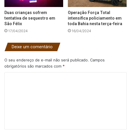
Duas crianças sofrem
Operação Força Total
tentativa de sequestro em
intensifica policiamento em
São Félix
toda Bahia nesta terça-feira
17/04/2024
16/04/2024
Deixe um comentário
O seu endereço de e-mail não será publicado.
Campos
obrigatórios são marcados com
*
C
o
m
e
n
t
á