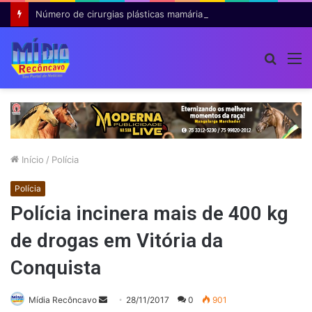
Número de cirurgias plásticas mamárias realizadas pelo SUS cresce 54% em dez anos
Procur
M
por
Início
/
Polícia
Polícia
Polícia incinera mais de 400 kg
de drogas em Vitória da
Conquista
Mande
Mídia Recôncavo
28/11/2017
0
901