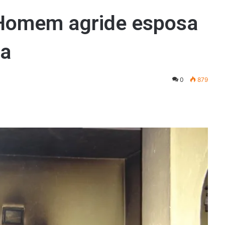
 Homem agride esposa
sa
0
879