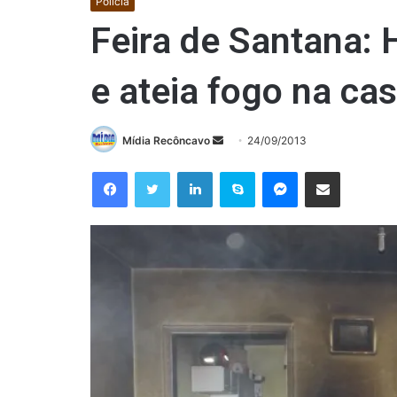
Polícia
Feira de Santana:
e ateia fogo na ca
Mande
Mídia Recôncavo
24/09/2013
um
Facebook
Twitter
Linkedin
Skype
Messenger
Compartilhar via e-mail
e-
mail