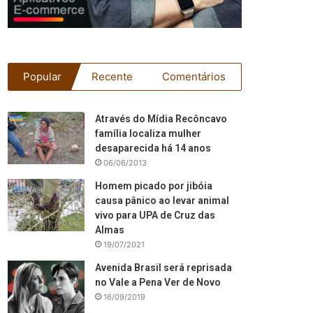
Popular
Recente
Comentários
Através do Mídia Recôncavo
família localiza mulher
desaparecida há 14 anos
06/06/2013
Homem picado por jibóia
causa pânico ao levar animal
vivo para UPA de Cruz das
Almas
19/07/2021
Avenida Brasil será reprisada
no Vale a Pena Ver de Novo
16/09/2019