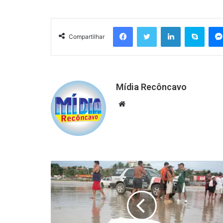
Facebook
Twitter
Linkedin
Skyp
Compartilhar
Mídia Recôncavo
Website