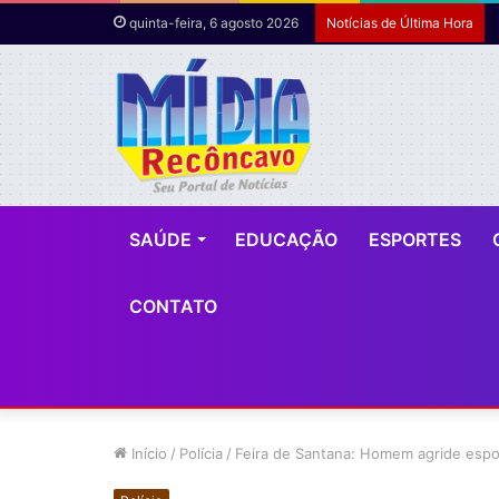
quinta-feira, 6 agosto 2026
Notícias de Última Hora
SAÚDE
EDUCAÇÃO
ESPORTES
CONTATO
Início
/
Polícia
/
Feira de Santana: Homem agride espo