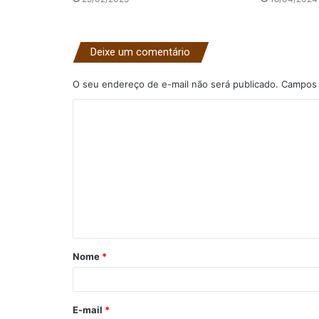
Deixe um comentário
O seu endereço de e-mail não será publicado.
Campos 
C
o
m
e
n
t
á
Nome
*
r
i
o
E-mail
*