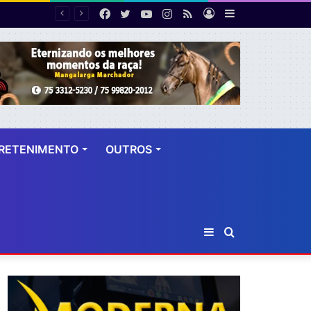
Facebook
Twitter
YouTube
Instagram
RSS
Entrar
Barra
PF desarticula esquema de fraude tributária com falsas permissões de táxi na Bahia; agentes públicos são afastados
Lateral
RETENIMENTO
OUTROS
Barra
Procurar
Lateral
por