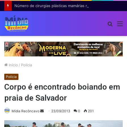
Número de cirurgias plásticas mamárias realizadas pelo SUS cresce 54% em dez anos
Procur
M
por
Início
/
Polícia
Polícia
Corpo é encontrado boiando em
praia de Salvador
Mande
Mídia Recôncavo
23/09/2013
0
201
um
e-