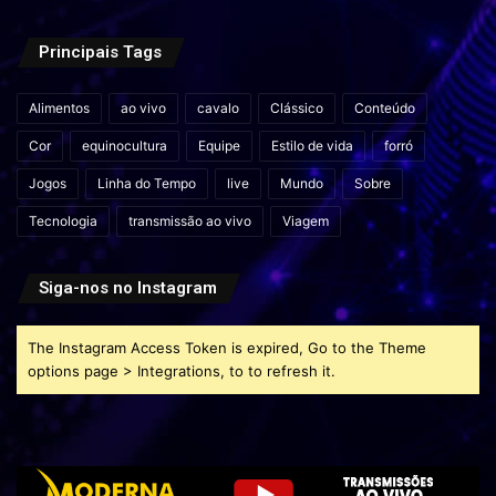
Principais Tags
Alimentos
ao vivo
cavalo
Clássico
Conteúdo
Cor
equinocultura
Equipe
Estilo de vida
forró
Jogos
Linha do Tempo
live
Mundo
Sobre
Tecnologia
transmissão ao vivo
Viagem
Siga-nos no Instagram
The Instagram Access Token is expired, Go to the Theme
options page > Integrations, to to refresh it.