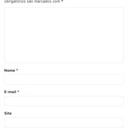
obrigatórios são marcados com
*
C
o
m
e
n
t
á
Nome
*
r
i
o
E-mail
*
*
Site