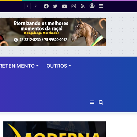
Facebook
Twitter
YouTube
Instagram
RSS
Entrar
Barra
PF desarticula esquema de fraude tributária com falsas permissões de táxi na Bahia; agentes públicos são afastados
Lateral
RETENIMENTO
OUTROS
Barra
Procurar
Lateral
por