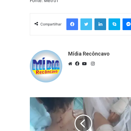
Fonte: Metro1
Facebook
Twitter
Linkedin
Skyp
Compartilhar
Mídia Recôncavo
Instagram
Website
Facebook
YouTube