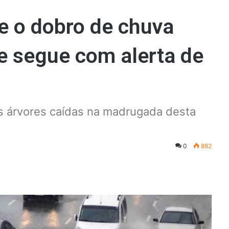
e o dobro de chuva
 e segue com alerta de
s árvores caídas na madrugada desta
0
882