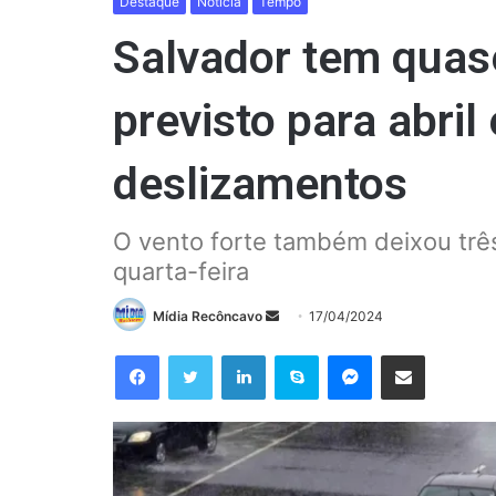
Destaque
Notícia
Tempo
Salvador tem quas
previsto para abril
deslizamentos
O vento forte também deixou trê
quarta-feira
Mande
Mídia Recôncavo
17/04/2024
um
Facebook
Twitter
Linkedin
Skype
Messenger
Compartilhar via e-mail
e-
mail