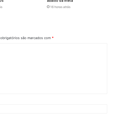
os
abaixo da meta
ás
16 horas atrás
obrigatórios são marcados com
*