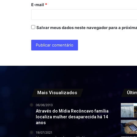
o
E-mail
*
*
Salvar meus dados neste navegador para a próxima
Mais Visualizados
Últi
06/06/2013
Através do Mídia Recôncavo família
localiza mulher desaparecida há 14
anos
19/07/2021