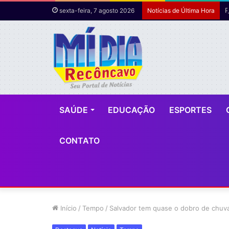
sexta-feira, 7 agosto 2026
Notícias de Última Hora
SAÚDE
EDUCAÇÃO
ESPORTES
CONTATO
Início
/
Tempo
/
Salvador tem quase o dobro de chuva