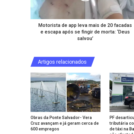
Motorista de app leva mais de 20 facadas
e escapa após se fingir de morta: ‘Deus
salvou’
Artigos relacionados
Obras da Ponte Salvador- Vera
PF desartic
Cruz avançam e já geram cerca de
tributária 
600 empregos
de táxi na B