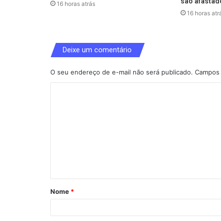
são afastad
16 horas atrás
16 horas atr
Deixe um comentário
O seu endereço de e-mail não será publicado.
Campos 
C
o
m
e
n
t
á
Nome
*
r
i