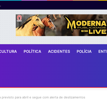
CULTURA
POLÍTICA
ACIDENTES
POLÍCIA
ENT
 previsto para abril e segue com alerta de deslizamentos