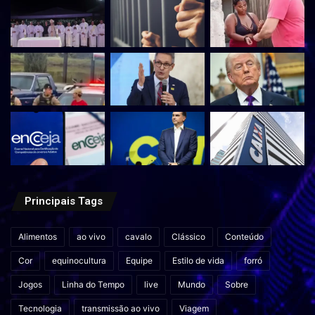
Principais Tags
Alimentos
ao vivo
cavalo
Clássico
Conteúdo
Cor
equinocultura
Equipe
Estilo de vida
forró
Jogos
Linha do Tempo
live
Mundo
Sobre
Tecnologia
transmissão ao vivo
Viagem