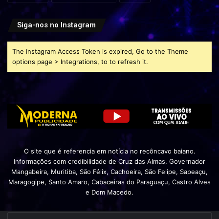
Siga-nos no Instagram
The Instagram Access Token is expired, Go to the Theme
options page > Integrations, to to refresh it.
O site que é referencia em notícia no recôncavo baiano.
Informações com credibilidade de Cruz das Almas, Governador
Mangabeira, Muritiba, São Félix, Cachoeira, São Felipe, Sapeaçu,
Maragogipe, Santo Amaro, Cabaceiras do Paraguaçu, Castro Alves
e Dom Macedo.
Insira