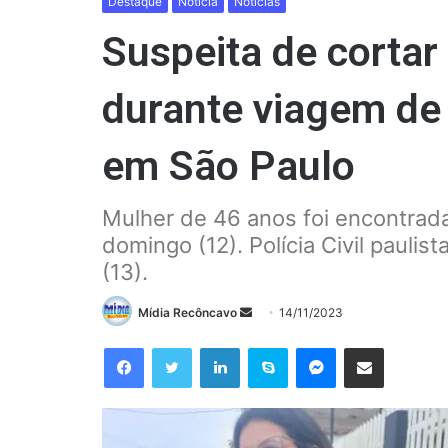
Destaque
Notícia
Notícias
Suspeita de cortar
durante viagem de
em São Paulo
Mulher de 46 anos foi encontrad
domingo (12). Polícia Civil pauli
(13).
Mande
Mídia Recôncavo
14/11/2023
um
Facebook
Twitter
Linkedin
Skype
Messenger
Compartilhar via e-mail
e-
mail