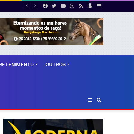
Facebook
Twitter
YouTube
Instagram
RSS
Entrar
Barra
Número de cirurgias plásticas mamárias realizadas pelo SUS cresce 54% em dez anos
Lateral
RETENIMENTO
OUTROS
Barra
Procurar
Lateral
por