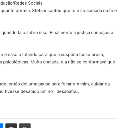
odução/Redes Sociais
nquanto dormia, Stefani contou que tem se apoiada na fé e
o quando falo sobre isso. Finalmente a justiça começou a
 o caso e lutando para que a suspeita fosse presa,
s psicológicas. Muito abalada, ela não se conformava que
de, então dei uma pausa para focar em mim, cuidar da
 eu tivesse desatado um nó”, desabafou.
e
Messenger
Compartilhar via e-mail
Imprimir