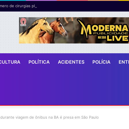
CULTURA
POLÍTICA
ACIDENTES
POLÍCIA
ENT
m durante viagem de ônibus na BA é presa em São Paulo