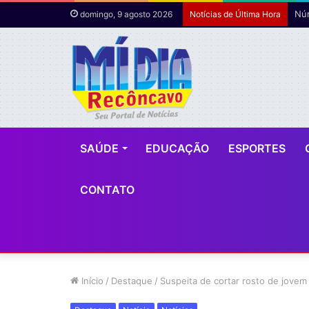
domingo, 9 agosto 2026
Notícias de Última Hora
SAÚDE
EDUCAÇÃO
ESPORTES
CONTATO
Início
/
Destaque
/
Suspeita de cortar rosto de jove