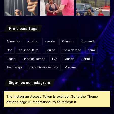
Principais Tags
Alimentos
ao vivo
cavalo
Clássico
Conteúdo
Cor
equinocultura
Equipe
Estilo de vida
forró
Jogos
Linha do Tempo
live
Mundo
Sobre
Tecnologia
transmissão ao vivo
Viagem
Siga-nos no Instagram
The Instagram Access Token is expired, Go to the Theme
options page > Integrations, to to refresh it.