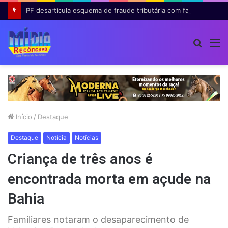
PF desarticula esquema de fraude tributária com falsas permissões de táxi na Bahia; agentes públicos são afastados
Procur
M
por
Início
/
Destaque
Destaque
Notícia
Notícias
Criança de três anos é
encontrada morta em açude na
Bahia
Familiares notaram o desaparecimento de