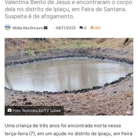
Valentina Bento de Jesus e encontraram o corpo
dela no distrito de Ipiaçu, em Feira de Santana.
Suspeita é de afogamento.
Mande
Mídia Recôncavo
08/11/2023
0
891
um
e-
mail
Foto: Reprodução/TV Subaé
Uma criança de três anos foi encontrada morta nessa
terça-feira (7), em um açude no distrito de Ipiaçu, em Feira