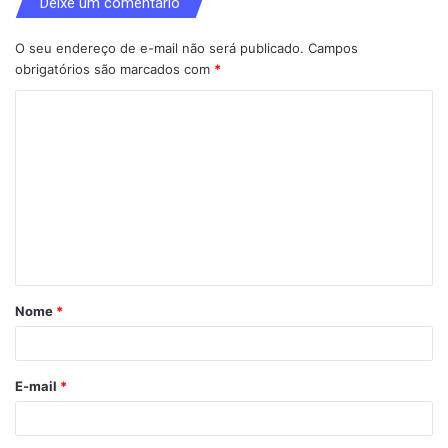
Deixe um comentário
O seu endereço de e-mail não será publicado.
Campos
obrigatórios são marcados com
*
C
o
m
e
n
t
á
Nome
*
r
i
o
E-mail
*
*