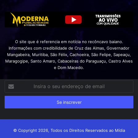
O site que é referencia em notícia no recôncavo baiano.
Informações com credibilidade de Cruz das Almas, Governador
Mangabeira, Muritiba, São Félix, Cachoeira, São Felipe, Sapeaçu,
Maragogipe, Santo Amaro, Cabaceiras do Paraguaçu, Castro Alves
e Dom Macedo.
Insira
o
seu
endereço
de
email
© Copyright 2026, Todos os Direitos Reservados ao Mídia