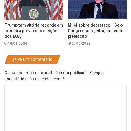
Trump tem vitória recorde em
Milei sobre decretaço: “Se o
primeira prévia das eleições
Congresso rejeitar, convoco
dos EUA
plebiscito”
16/01/2024
27/12/2023
Deixe um comentário
O seu endereço de e-mail não será publicado.
Campos
obrigatórios são marcados com
*
C
o
m
e
n