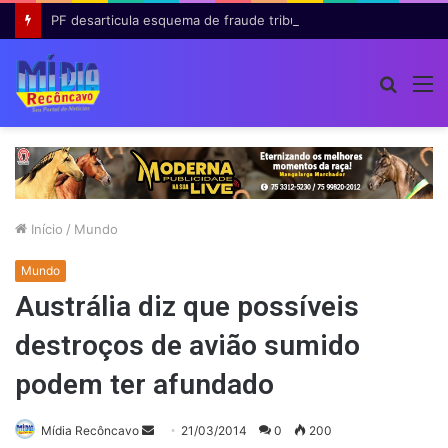
PF desarticula esquema de fraude tributária com falsas permissões de táxi na Bahia; agentes públicos são afastados
Procur
M
por
Início
/
Mundo
Mundo
Austrália diz que possíveis
destroços de avião sumido
podem ter afundado
Mande
Mídia Recôncavo
21/03/2014
0
200