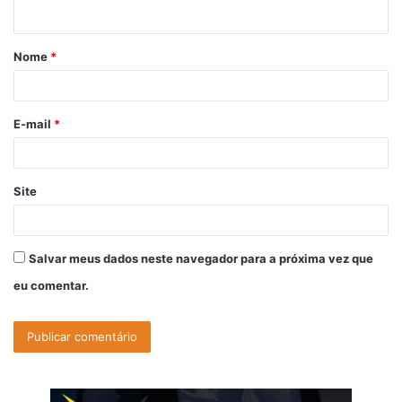
t
á
Nome
*
r
i
o
E-mail
*
*
Site
Salvar meus dados neste navegador para a próxima vez que
eu comentar.