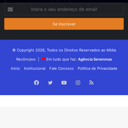
Insira
o
seu
endereço
de
email
© Copyright 2026, Todos os Direitos Reservados ao Mídia
Recôncavo |
Em tudo que faz:
Agência Sevenmax
Início
Institucional
Fale Conosco
Política de Privacidade
Facebook
Twitter
YouTube
Instagram
RSS