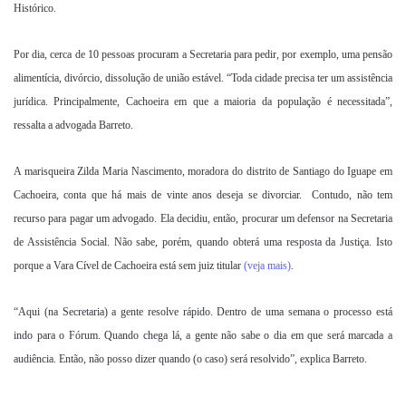
Histórico.
Por dia, cerca de 10 pessoas procuram a Secretaria para pedir, por exemplo, uma pensão
alimentícia, divórcio, dissolução de união estável. “Toda cidade precisa ter um assistência
jurídica. Principalmente, Cachoeira em que a maioria da população é necessitada”,
ressalta a advogada Barreto.
A marisqueira Zilda Maria Nascimento, moradora do distrito de Santiago do Iguape em
Cachoeira, conta que há mais de vinte anos deseja se divorciar. Contudo, não tem
recurso para pagar um advogado. Ela decidiu, então, procurar um defensor na Secretaria
de Assistência Social. Não sabe, porém, quando obterá uma resposta da Justiça. Isto
porque a Vara Cível de Cachoeira está sem juiz titular
(veja mais)
.
“Aqui (na Secretaria) a gente resolve rápido. Dentro de uma semana o processo está
indo para o Fórum. Quando chega lá, a gente não sabe o dia em que será marcada a
audiência. Então, não posso dizer quando (o caso) será resolvido”, explica Barreto.