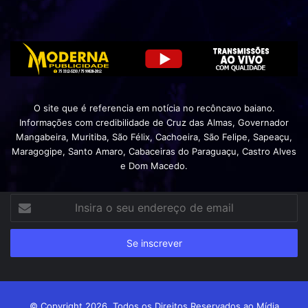
O site que é referencia em notícia no recôncavo baiano.
Informações com credibilidade de Cruz das Almas, Governador
Mangabeira, Muritiba, São Félix, Cachoeira, São Felipe, Sapeaçu,
Maragogipe, Santo Amaro, Cabaceiras do Paraguaçu, Castro Alves
e Dom Macedo.
Insira
o
seu
endereço
de
email
© Copyright 2026, Todos os Direitos Reservados ao Mídia