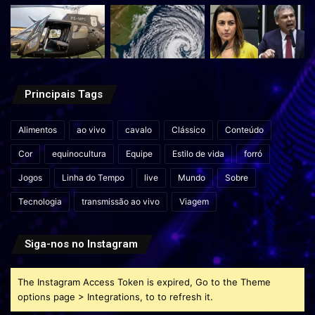
Principais Tags
Alimentos
ao vivo
cavalo
Clássico
Conteúdo
Cor
equinocultura
Equipe
Estilo de vida
forró
Jogos
Linha do Tempo
live
Mundo
Sobre
Tecnologia
transmissão ao vivo
Viagem
Siga-nos no Instagram
The Instagram Access Token is expired, Go to the Theme
options page > Integrations, to to refresh it.