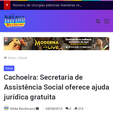
Número de cirurgias plásticas mamárias realizadas pelo SUS cresce 54% em dez anos
Procur
M
por
Início
/
Geral
Geral
Cachoeira: Secretaria de
Assistência Social oferece ajuda
jurídica gratuita
Mande
Mídia Recôncavo
06/08/2013
0
213