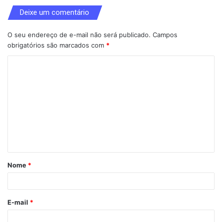
Deixe um comentário
O seu endereço de e-mail não será publicado.
Campos
obrigatórios são marcados com
*
C
o
m
e
n
t
á
Nome
*
r
i
o
E-mail
*
*