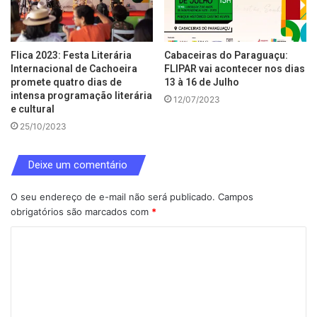
Flica 2023: Festa Literária
Cabaceiras do Paraguaçu:
Internacional de Cachoeira
FLIPAR vai acontecer nos dias
promete quatro dias de
13 à 16 de Julho
intensa programação literária
12/07/2023
e cultural
25/10/2023
Deixe um comentário
O seu endereço de e-mail não será publicado.
Campos
obrigatórios são marcados com
*
C
o
m
e