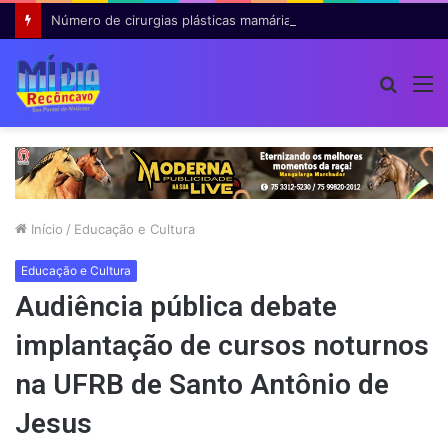
Número de cirurgias plásticas mamárias realizadas pelo SUS cresce 54% em dez anos
Procur
M
por
Início
/
Educação e Cultura
Educação e Cultura
Audiência pública debate
implantação de cursos noturnos
na UFRB de Santo Antônio de
Jesus