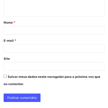
n
t
á
Nome
*
r
i
o
E-mail
*
*
Site
Salvar meus dados neste navegador para a próxima vez que
eu comentar.