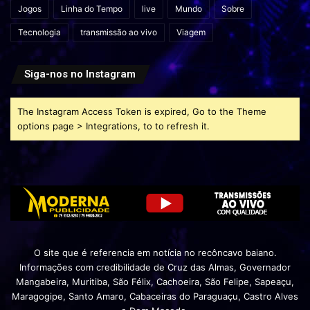
Jogos
Linha do Tempo
live
Mundo
Sobre
Tecnologia
transmissão ao vivo
Viagem
Siga-nos no Instagram
The Instagram Access Token is expired, Go to the Theme
options page > Integrations, to to refresh it.
O site que é referencia em notícia no recôncavo baiano.
Informações com credibilidade de Cruz das Almas, Governador
Mangabeira, Muritiba, São Félix, Cachoeira, São Felipe, Sapeaçu,
Maragogipe, Santo Amaro, Cabaceiras do Paraguaçu, Castro Alves