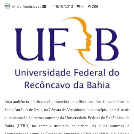
Mande
Mídia Recôncavo
16/10/2013
0
286
um
e-
mail
Uma audiência pública será promovida pelo Sindicato dos Comerciários de
Santo Antônio de Jesus, na Câmara de Vereadores do município, para discutir
a implantação de cursos noturnos da Universidade Federal do Recôncavo da
Bahia (UFRB) no campus instalado na cidade. As aulas noturnas já
acontecem nos campi de Cachoeira, Amargosa e Cruz das Almas. A audiência