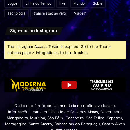
Jogos
Linha do Tempo
live
Mundo
Sobre
Tecnologia
transmissão ao vivo
Viagem
Siga-nos no Instagram
The Instagram Access Token is expired, Go to the Theme
options page > Integrations, to to refresh it.
O site que é referencia em notícia no recôncavo baiano.
Informações com credibilidade de Cruz das Almas, Governador
Mangabeira, Muritiba, São Félix, Cachoeira, São Felipe, Sapeaçu,
Maragogipe, Santo Amaro, Cabaceiras do Paraguaçu, Castro Alves