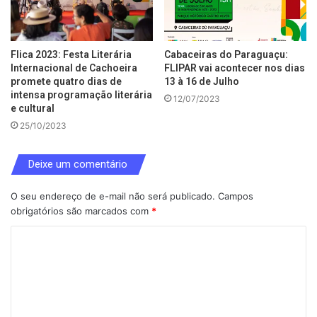
Flica 2023: Festa Literária
Cabaceiras do Paraguaçu:
Internacional de Cachoeira
FLIPAR vai acontecer nos dias
promete quatro dias de
13 à 16 de Julho
intensa programação literária
12/07/2023
e cultural
25/10/2023
Deixe um comentário
O seu endereço de e-mail não será publicado.
Campos
obrigatórios são marcados com
*
C
o
m
e