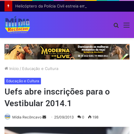
Helicóptero da Polícia Civil estreia em operação na Bahia e auxilia na prisão de 14 suspeitos
Procur
M
por
Início
/
Educação e Cultura
Educação e Cultura
Uefs abre inscrições para o
Vestibular 2014.1
Mande
Mídia Recôncavo
25/09/2013
0
198
um
e-