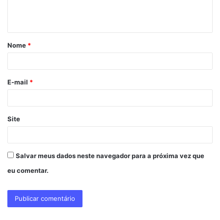
n
t
á
Nome
*
r
i
o
E-mail
*
*
Site
Salvar meus dados neste navegador para a próxima vez que
eu comentar.