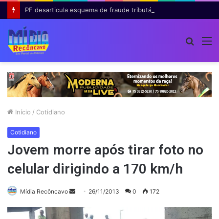
PF desarticula esquema de fraude tributária com falsas permissões de táxi na Bahia; agentes públicos são afastados
Procur
M
por
Início
/
Cotidiano
Cotidiano
Jovem morre após tirar foto no
celular dirigindo a 170 km/h
Mande
Mídia Recôncavo
26/11/2013
0
172
um
e-