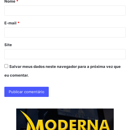
Nome
*
r
i
o
E-mail
*
*
Site
Salvar meus dados neste navegador para a próxima vez que
eu comentar.