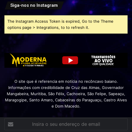
Siga-nos no Instagram
The Instagram Access Token is expired, Go to the Theme
options page > Integrations, to to refresh it.
O site que é referencia em notícia no recôncavo baiano.
Informações com credibilidade de Cruz das Almas, Governador
Mangabeira, Muritiba, São Félix, Cachoeira, São Felipe, Sapeaçu,
Maragogipe, Santo Amaro, Cabaceiras do Paraguaçu, Castro Alves
e Dom Macedo.
Insira
o