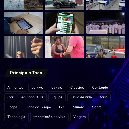
Principais Tags
Alimentos
ao vivo
cavalo
Clássico
Conteúdo
Cor
equinocultura
Equipe
Estilo de vida
forró
Jogos
Linha do Tempo
live
Mundo
Sobre
Tecnologia
transmissão ao vivo
Viagem