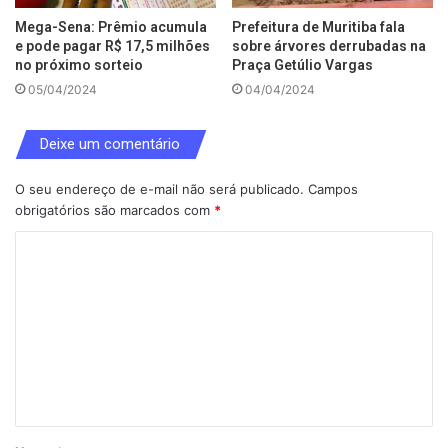
Mega-Sena: Prêmio acumula
Prefeitura de Muritiba fala
e pode pagar R$ 17,5 milhões
sobre árvores derrubadas na
no próximo sorteio
Praça Getúlio Vargas
05/04/2024
04/04/2024
Deixe um comentário
O seu endereço de e-mail não será publicado.
Campos
obrigatórios são marcados com
*
C
o
m
e
n
t
á