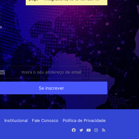
o
sira
eu
dereço
e
ail
Institucional
Fale Conosco
Política de Privacidade
Facebook
Twitter
YouTube
Instagram
RSS