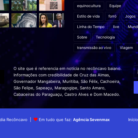
equinocultura
Equipe
Estilo de vida
forró
Jogos
Linha do Tempo
live
Mund
Sobre
Tecnologia
transmissão ao vivo
Viagem
In
O site que é referencia em notícia no recôncavo baiano.
o
Informações com credibilidade de Cruz das Almas,
s
Governador Mangabeira, Muritiba, São Félix, Cachoeira,
en
São Felipe, Sapeaçu, Maragogipe, Santo Amaro,
d
Cabaceiras do Paraguaçu, Castro Alves e Dom Macedo.
em
Mídia Recôncavo |
Em tudo que faz:
Agência Sevenmax
Início