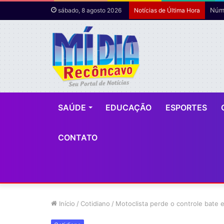
Núme
sábado, 8 agosto 2026
Notícias de Última Hora
SAÚDE
EDUCAÇÃO
ESPORTES
CONTATO
Início
/
Cotidiano
/
Motoclista perde o controle bate e