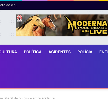
ro de cirurgias plásticas mamárias realizadas pelo SUS cresce 54% em
CULTURA
POLÍTICA
ACIDENTES
POLÍCIA
ENT
m lateral de ônibus e sofre acidente