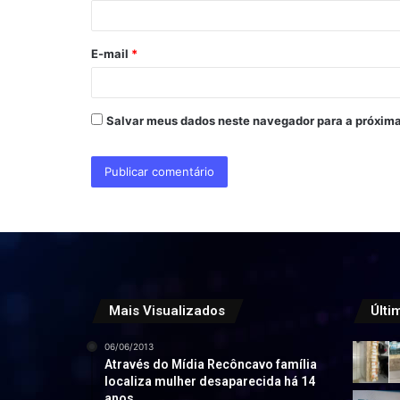
i
o
E-mail
*
*
Salvar meus dados neste navegador para a próxima
Mais Visualizados
Últi
06/06/2013
Através do Mídia Recôncavo família
localiza mulher desaparecida há 14
anos