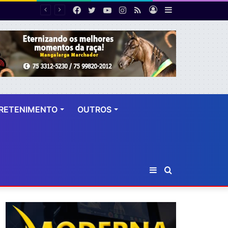
Facebook
Twitter
YouTube
Instagram
RSS
Entrar
Barra
 dez anos
Lateral
RETENIMENTO
OUTROS
Barra
Procurar
Lateral
por