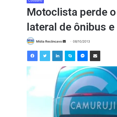
Cotidiano
Motoclista perde o
lateral de ônibus e
Mande
Mídia Recôncavo
08/10/2013
um
Facebook
Twitter
Linkedin
Skype
Messenger
Compartilhar via e-mail
e-
mail