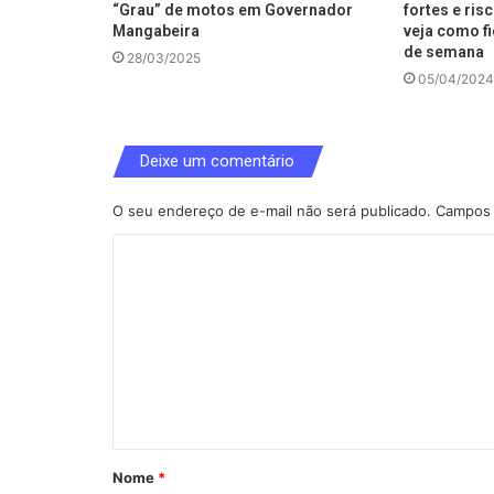
“Grau” de motos em Governador
fortes e ris
Mangabeira
veja como fi
de semana
28/03/2025
05/04/2024
Deixe um comentário
O seu endereço de e-mail não será publicado.
Campos 
C
o
m
e
n
t
á
Nome
*
r