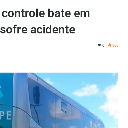
 controle bate em
 sofre acidente
0
866