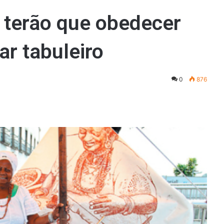
 terão que obedecer
r tabuleiro
0
876