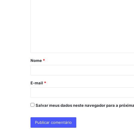
o
m
e
n
t
á
Nome
*
r
i
o
E-mail
*
*
Salvar meus dados neste navegador para a próxima