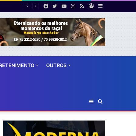
Facebook
Twitter
YouTube
Instagram
RSS
Entrar
Barra
PF desarticula esquema de fraude tributária com falsas permissões de táxi na Bahia; agentes públicos são afastados
Lateral
RETENIMENTO
OUTROS
Barra
Procurar
Lateral
por