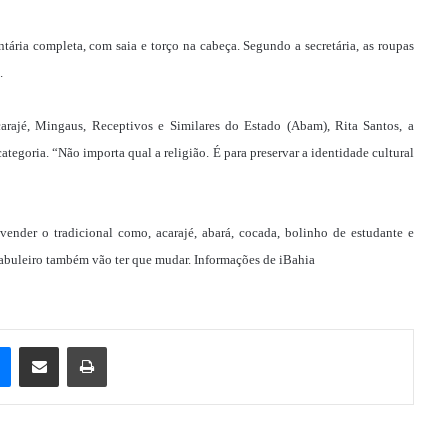
ntária completa, com saia e torço na cabeça. Segundo a secretária, as roupas
s.
rajé, Mingaus, Receptivos e Similares do Estado (Abam), Rita Santos, a
ategoria. “Não importa qual a religião. É para preservar a identidade cultural
vender o tradicional como, acarajé, abará, cocada, bolinho de estudante e
 tabuleiro também vão ter que mudar. Informações de iBahia
e
Messenger
Compartilhar via e-mail
Imprimir