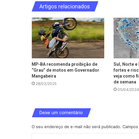
Artigos relacionados
MP-BA recomenda proibição de
Sul, Norte 
“Grau” de motos em Governador
fortes e ris
Mangabeira
veja como fi
de semana
28/03/2025
05/04/2024
Deixe um comentário
O seu endereço de e-mail não será publicado.
Campos 
C