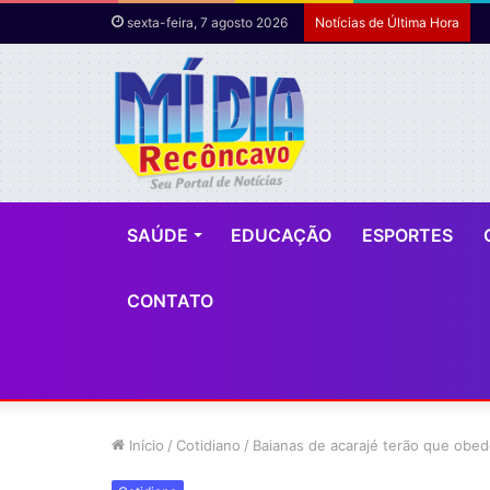
sexta-feira, 7 agosto 2026
Notícias de Última Hora
SAÚDE
EDUCAÇÃO
ESPORTES
CONTATO
Início
/
Cotidiano
/
Baianas de acarajé terão que obed