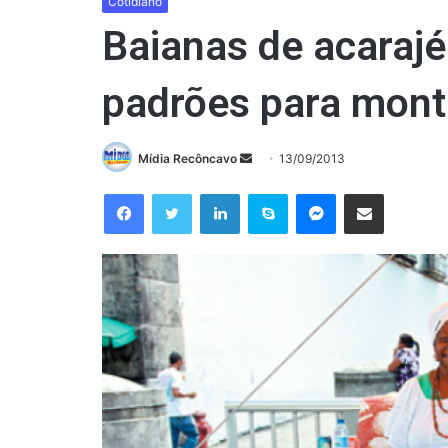
Cotidiano
Baianas de acarajé
padrões para monta
Mande
Mídia Recôncavo
13/09/2013
um
Facebook
Twitter
Linkedin
Skype
Messenger
Compartilhar via e-mail
e-
mail