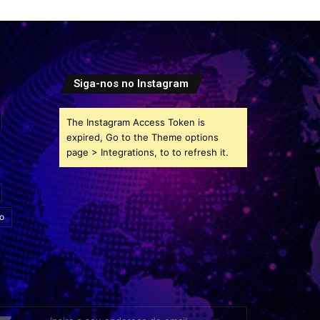
Siga-nos no Instagram
The Instagram Access Token is
expired, Go to the Theme options
page > Integrations, to to refresh it.
o
sira