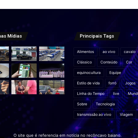
mas Mídias
Principais Tags
Alimentos
ao vivo
cavalo
Clássico
Conteúdo
Cor
equinocultura
Equipe
Estilo de vida
forró
Jogos
Linha do Tempo
live
Mund
Sobre
Tecnologia
transmissão ao vivo
Viagem
In
O site que é referencia em notícia no recôncavo baiano.