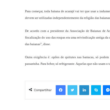
Para começar, toda baiana de acarajé vai ter que usar a indume
devem ser utilizadas independentemente da religião das baiana
De acordo com a presidente da Associação de Baianas de Aca
fiscalização do uso das roupas era uma reivindicação antiga da c
das baianas”, disse.
Outra exigência é: opões de quitutes nas barracas, só podem 
passarinha. Para beber, só refrigerante. Aquelas que não usam o
Facebook
Twitter
Linkedin
Skyp
Compartilhar