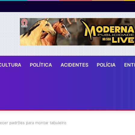
CULTURA
POLÍTICA
ACIDENTES
POLÍCIA
ENT
ecer padrões para montar tabuleiro