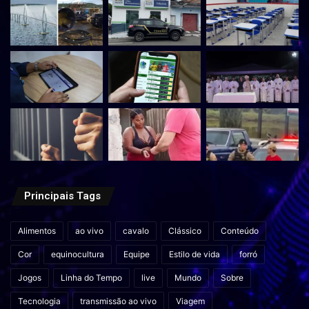
Principais Tags
Alimentos
ao vivo
cavalo
Clássico
Conteúdo
Cor
equinocultura
Equipe
Estilo de vida
forró
Jogos
Linha do Tempo
live
Mundo
Sobre
Tecnologia
transmissão ao vivo
Viagem