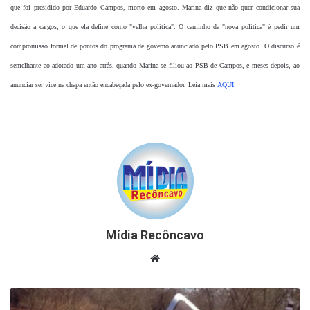
que foi presidido por Eduardo Campos, morto em agosto. Marina diz que não quer condicionar sua
decisão a cargos, o que ela define como "velha política". O caminho da "nova política" é pedir um
compromisso formal de pontos do programa de governo anunciado pelo PSB em agosto. O discurso é
semelhante ao adotado um ano atrás, quando Marina se filiou ao PSB de Campos, e meses depois, ao
anunciar ser vice na chapa então encabeçada pelo ex-governador. Leia mais
AQUI.
Mídia Recôncavo
Website