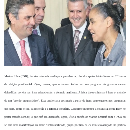
mail
Marina Silva (PSB), terceira colocada na disputa presidencial, decidiu apoiar Aécio Neves no 2.º turno
da eleição presidencial. Quer, porém, que o tucano inclua em seu programa de governo causas
defendidas por ela nas áreas educacionais e de meio ambiente. A ideia da ex-ministra é fazer o anúncio
de um "acordo programático". Esse apoio seria costurado a partir de itens convergentes nos programas
dos dois, como o fim da reeleição e a reforma tributária. Conforme informou a colunista Sonia Racy no
portal estadão.com.br, o que está em discussão, agora, é se a adesão de Marina ocorrerá com o PSB ou
se será uma manifestação da Rede Sustentabilidade, grupo político da ex-ministra abrigado no partido