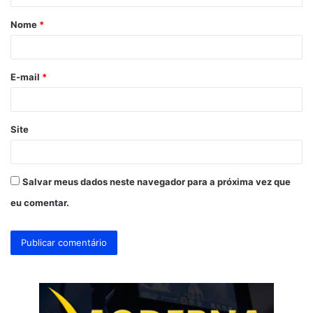
á
Nome
*
r
i
o
E-mail
*
*
Site
Salvar meus dados neste navegador para a próxima vez que
eu comentar.