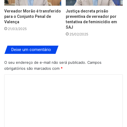
Vereador Morão é transferido
Justiça decreta prisão
para o Conjunto Penal de
preventiva de vereador por
Valença
tentativa de feminicídio em
SAJ
21/03/2025
25/02/2025
Deixe um comentário
O seu endereço de e-mail não será publicado.
Campos
obrigatórios são marcados com
*
C
o
m
e
n
t