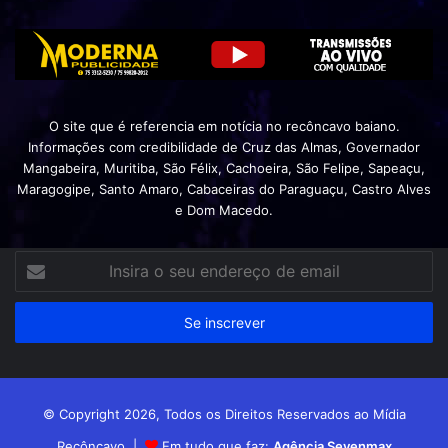
O site que é referencia em notícia no recôncavo baiano.
Informações com credibilidade de Cruz das Almas, Governador
Mangabeira, Muritiba, São Félix, Cachoeira, São Felipe, Sapeaçu,
Maragogipe, Santo Amaro, Cabaceiras do Paraguaçu, Castro Alves
e Dom Macedo.
Insira
o
seu
endereço
de
email
© Copyright 2026, Todos os Direitos Reservados ao Mídia
Recôncavo |
Em tudo que faz:
Agência Sevenmax