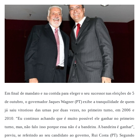
um
e-
mail
Em final de mandato e na corrida para eleger o seu sucessor nas eleições de 5
de outubro, o governador Jaques Wagner (PT) exibe a tranquilidade de quem
já saiu vitorioso das urnas por duas vezes, no primeiro turno, em 2006 e
2010. “Eu continuo achando que é muito possível ele ganhar no primeiro
turno, mas, não falo isso porque essa não é a bandeira. A bandeira é ganhar”,
previu, se referindo ao seu candidato ao governo, Rui Costa (PT). Segundo