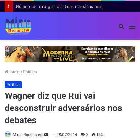
Número de cirurgias plásticas mamárias realizadas pelo SUS cresce 54% em dez anos
Procur
M
por
Início
/
Política
Política
Wagner diz que Rui vai
desconstruir adversários nos
debates
Mande
Mídia Recôncavo
28/07/2014
0
153