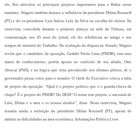
ele, Rui articulou os principais projetos importantes para a Bahia nesse
mandato. Wagner também destaca a influência da presidente Dilma Rousseff
(PT) e do ex-presidente Luiz Inácio Lula da Silva na escolha do eleitor. Na
entrevista, concedida durante o primeiro almoço na sede da Tribuna, em
comemoração aos 45 anos do jornal, ele fez referências ao amigo e aos
tempos de ministro do Trabalho. Na avaliação da disputa ao Senado, Wagner
revela que o candidato da oposição, Geddel Vieira Lima (PMDB), tem taxa
maior de conhecimento, porém aposta no currículo de seu aliado, Otto
Alencar (PSD), e na lógica que teria prevalecido nos últimos pleitos, de o
governador puxar votos para o senador. O chefe do Executivo critica a falta
de projeto da oposição. “Qual é o projeto político que é o guarda-chuva da
chapa? É o projeto do PMDB? Do DEM? O nosso tem projeto, o nacional de
Lula, Dilma e o meu e os nossos aliados”, disse. Nesta entrevista, Wagner
ressalta ainda a reeleição da presidente Dilma Rousseff (PT), apesar de
admitir as dificuldades na área econômica. Informações Política Livre