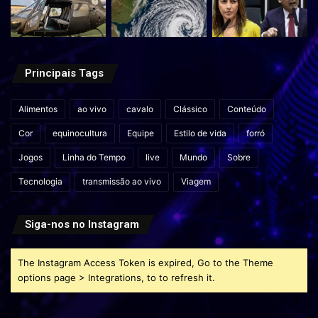
Principais Tags
Alimentos
ao vivo
cavalo
Clássico
Conteúdo
Cor
equinocultura
Equipe
Estilo de vida
forró
Jogos
Linha do Tempo
live
Mundo
Sobre
Tecnologia
transmissão ao vivo
Viagem
Siga-nos no Instagram
The Instagram Access Token is expired, Go to the Theme
options page > Integrations, to to refresh it.