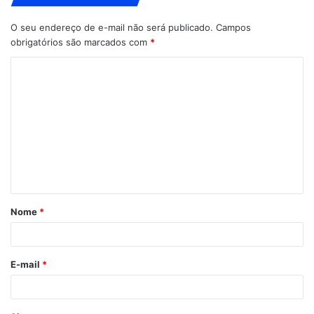
O seu endereço de e-mail não será publicado.
Campos
obrigatórios são marcados com
*
C
o
m
e
n
t
á
Nome
*
r
i
o
E-mail
*
*