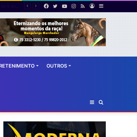
Facebook
Twitter
YouTube
Instagram
RSS
Entrar
Barra
emestre
Lateral
RETENIMENTO
OUTROS
Barra
Procurar
Lateral
por