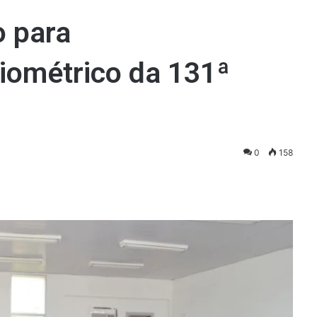
o para
iométrico da 131ª
0
158