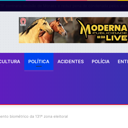
EC inicia chamada da lista de espera do Fies para vagas do segundo s
CULTURA
POLÍTICA
ACIDENTES
POLÍCIA
ENT
nto biométrico da 131ª zona eleitoral