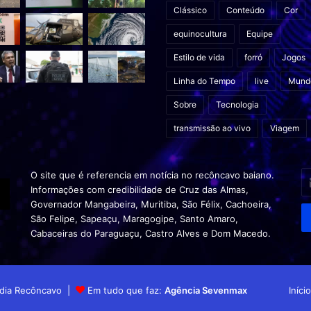
Clássico
Conteúdo
Cor
equinocultura
Equipe
Estilo de vida
forró
Jogos
Linha do Tempo
live
Mund
Sobre
Tecnologia
transmissão ao vivo
Viagem
In
O site que é referencia em notícia no recôncavo baiano.
o
Informações com credibilidade de Cruz das Almas,
s
Governador Mangabeira, Muritiba, São Félix, Cachoeira,
en
São Felipe, Sapeaçu, Maragogipe, Santo Amaro,
d
Cabaceiras do Paraguaçu, Castro Alves e Dom Macedo.
em
Mídia Recôncavo |
Em tudo que faz:
Agência Sevenmax
Início