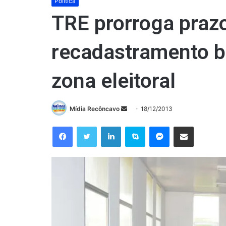
Política
TRE prorroga praz
recadastramento b
zona eleitoral
Mande
Mídia Recôncavo
18/12/2013
um
Facebook
Twitter
Linkedin
Skype
Messenger
Compartilhar via e-mail
e-
mail