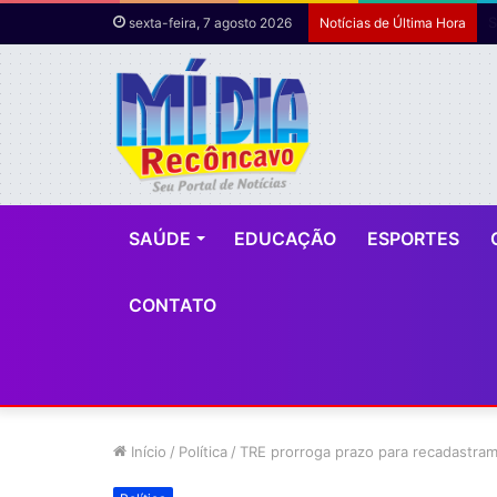
M
sexta-feira, 7 agosto 2026
Notícias de Última Hora
SAÚDE
EDUCAÇÃO
ESPORTES
CONTATO
Início
/
Política
/
TRE prorroga prazo para recadastrame