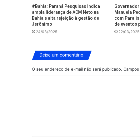
#Bahia: Paraná Pesquisas indica
Governador 
ampla liderança de ACM Neto na
Manuela Ped
Bahia e alta rejeição à gestão de
com Paralisi
Jerônimo
de eventos p
24/03/2025
22/03/2025
Deixe um comentário
O seu endereço de e-mail não será publicado.
Campos 
C
o
m
e
n
t
á