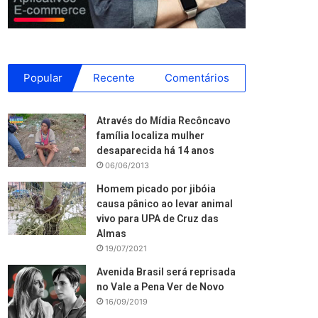
Popular
Recente
Comentários
Através do Mídia Recôncavo
família localiza mulher
desaparecida há 14 anos
06/06/2013
Homem picado por jibóia
causa pânico ao levar animal
vivo para UPA de Cruz das
Almas
19/07/2021
Avenida Brasil será reprisada
no Vale a Pena Ver de Novo
16/09/2019