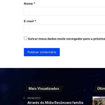
Nome
*
r
i
o
E-mail
*
*
Salvar meus dados neste navegador para a próxima
Mais Visualizados
Últi
06/06/2013
Através do Mídia Recôncavo família