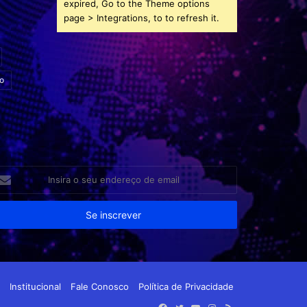
expired, Go to the Theme options
page > Integrations, to to refresh it.
o
sira
eu
dereço
e
ail
Institucional
Fale Conosco
Política de Privacidade