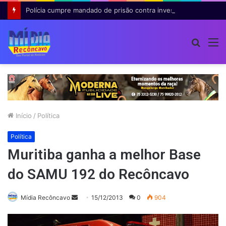
Polícia cumpre mandado de prisão contra investigado por roubo majorado em Cruz das Almas
Procur
M
por
Início
/
Política
Política
Muritiba ganha a melhor Base
do SAMU 192 do Recôncavo
Mande
Mídia Recôncavo
15/12/2013
0
904
um
e-