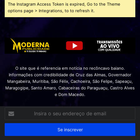
The Instagram Access Token is expired, Go to the Theme
options page > Integrations, to to refresh it.
O site que é referencia em notícia no recôncavo baiano.
Informações com credibilidade de Cruz das Almas, Governador
Mangabeira, Muritiba, São Félix, Cachoeira, São Felipe, Sapeaçu,
Maragogipe, Santo Amaro, Cabaceiras do Paraguaçu, Castro Alves
e Dom Macedo.
Insira
o
seu
endereço
de