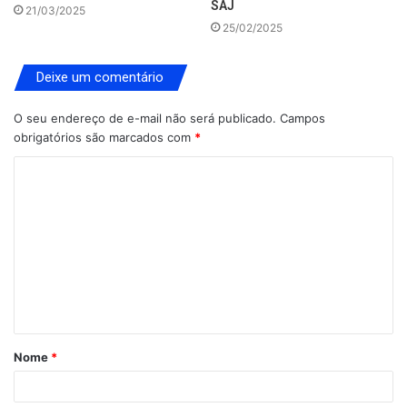
SAJ
21/03/2025
25/02/2025
Deixe um comentário
O seu endereço de e-mail não será publicado.
Campos
obrigatórios são marcados com
*
C
o
m
e
n
t
á
Nome
*
r
i