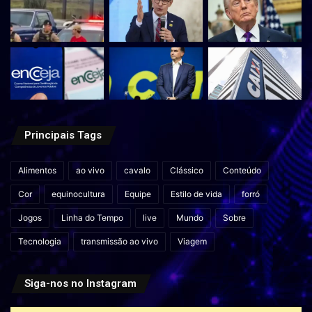
Principais Tags
Alimentos
ao vivo
cavalo
Clássico
Conteúdo
Cor
equinocultura
Equipe
Estilo de vida
forró
Jogos
Linha do Tempo
live
Mundo
Sobre
Tecnologia
transmissão ao vivo
Viagem
Siga-nos no Instagram