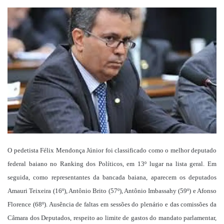
um
e-
mail
O pedetista Félix Mendonça Júnior foi classificado como o melhor deputado
federal baiano no Ranking dos Políticos, em 13º lugar na lista geral. Em
seguida, como representantes da bancada baiana, aparecem os deputados
Amauri Teixeira (16º), Antônio Brito (57º), Antônio Imbassahy (59º) e Afonso
Florence (68º). Ausência de faltas em sessões do plenário e das comissões da
Câmara dos Deputados, respeito ao limite de gastos do mandato parlamentar,