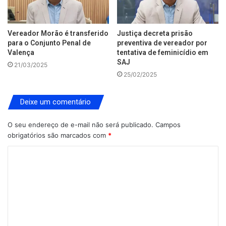
Vereador Morão é transferido
Justiça decreta prisão
para o Conjunto Penal de
preventiva de vereador por
Valença
tentativa de feminicídio em
SAJ
21/03/2025
25/02/2025
Deixe um comentário
O seu endereço de e-mail não será publicado.
Campos
obrigatórios são marcados com
*
C
o
m
e
n