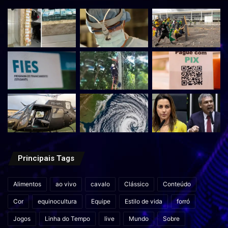
Principais Tags
Alimentos
ao vivo
cavalo
Clássico
Conteúdo
Cor
equinocultura
Equipe
Estilo de vida
forró
Jogos
Linha do Tempo
live
Mundo
Sobre