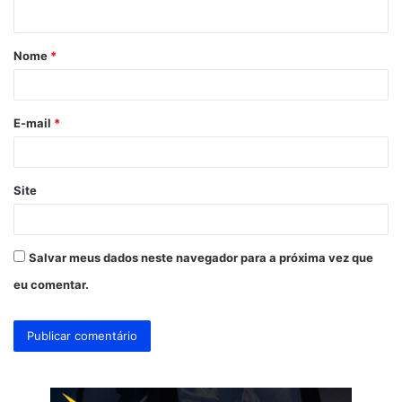
t
á
Nome
*
r
i
o
E-mail
*
*
Site
Salvar meus dados neste navegador para a próxima vez que
eu comentar.