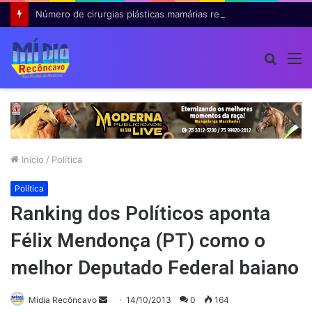
Número de cirurgias plásticas mamárias realizadas pelo SUS cresce 54% em dez anos
Procur
M
por
Início
/
Política
Política
Ranking dos Políticos aponta
Félix Mendonça (PT) como o
melhor Deputado Federal baiano
Mande
Mídia Recôncavo
14/10/2013
0
164