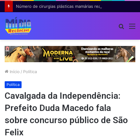
Número de cirurgias plásticas mamárias realizadas pelo SUS cresce 54% em dez anos
Procur
M
por
Início
/
Política
Política
Cavalgada da Independência:
Prefeito Duda Macedo fala
sobre concurso público de São
Felix