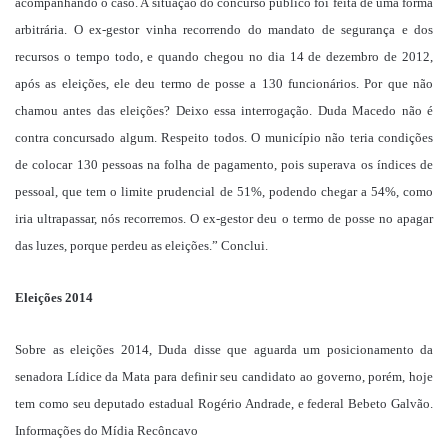
acompanhando o caso. A situação do concurso público foi feita de uma forma
arbitrária. O ex-gestor vinha recorrendo do mandato de segurança e dos
recursos o tempo todo, e quando chegou no dia 14 de dezembro de 2012,
após as eleições, ele deu termo de posse a 130 funcionários. Por que não
chamou antes das eleições? Deixo essa interrogação. Duda Macedo não é
contra concursado algum. Respeito todos. O município não teria condições
de colocar 130 pessoas na folha de pagamento, pois superava os índices de
pessoal, que tem o limite prudencial de 51%, podendo chegar a 54%, como
iria ultrapassar, nós recorremos. O ex-gestor deu o termo de posse no apagar
das luzes, porque perdeu as eleições.” Conclui.
Eleições 2014
Sobre as eleições 2014, Duda disse que aguarda um posicionamento da
senadora Lídice da Mata para definir seu candidato ao governo, porém, hoje
tem como seu deputado estadual Rogério Andrade, e federal Bebeto Galvão.
Informações do Mídia Recôncavo