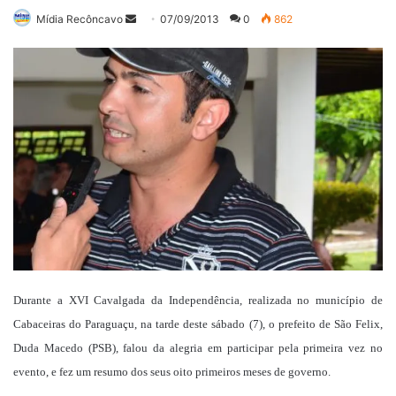
Mande
Mídia Recôncavo
07/09/2013
0
862
um
e-
mail
Durante a XVI Cavalgada da Independência, realizada no município de
Cabaceiras do Paraguaçu, na tarde deste sábado (7), o prefeito de São Felix,
Duda Macedo (PSB), falou da alegria em participar pela primeira vez no
evento, e fez um resumo dos seus oito primeiros meses de governo.