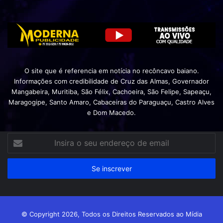
O site que é referencia em notícia no recôncavo baiano.
Informações com credibilidade de Cruz das Almas, Governador
Mangabeira, Muritiba, São Félix, Cachoeira, São Felipe, Sapeaçu,
Maragogipe, Santo Amaro, Cabaceiras do Paraguaçu, Castro Alves
e Dom Macedo.
Insira
o
seu
endereço
de
email
© Copyright 2026, Todos os Direitos Reservados ao Mídia