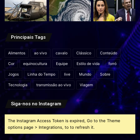
Principais Tags
Alimentos
ao vivo
cavalo
Clássico
Conteúdo
Cor
equinocultura
Equipe
Estilo de vida
forró
Jogos
Linha do Tempo
live
Mundo
Sobre
Tecnologia
transmissão ao vivo
Viagem
Siga-nos no Instagram
The Instagram Access Token is expired, Go to the Theme
options page > Integrations, to to refresh it.