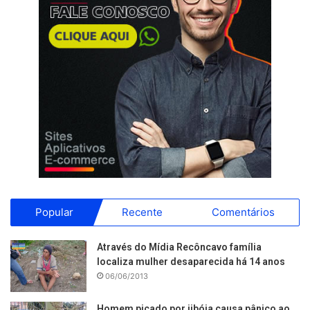
Popular
Recente
Comentários
Através do Mídia Recôncavo família
localiza mulher desaparecida há 14 anos
06/06/2013
Homem picado por jibóia causa pânico ao