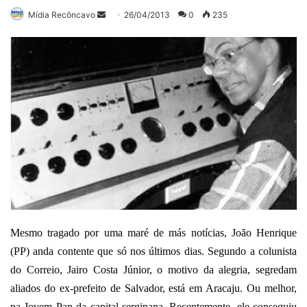
Mande
Mídia Recôncavo
26/04/2013
0
235
um
e-
mail
Mesmo tragado por uma maré de más notícias, João Henrique
(PP) anda contente que só nos últimos dias. Segundo a colunista
do Correio, Jairo Costa Júnior, o motivo da alegria, segredam
aliados do ex-prefeito de Salvador, está em Aracaju. Ou melhor,
na Jovem Pan da capital sergipana. Recentemente, ele conseguiu