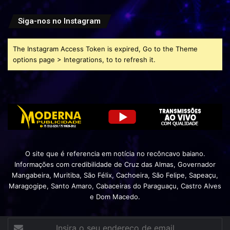
Siga-nos no Instagram
The Instagram Access Token is expired, Go to the Theme
options page > Integrations, to to refresh it.
O site que é referencia em notícia no recôncavo baiano.
Informações com credibilidade de Cruz das Almas, Governador
Mangabeira, Muritiba, São Félix, Cachoeira, São Felipe, Sapeaçu,
Maragogipe, Santo Amaro, Cabaceiras do Paraguaçu, Castro Alves
e Dom Macedo.
Insira