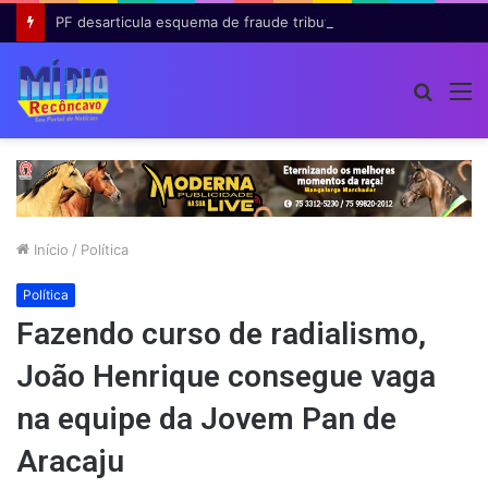
PF desarticula esquema de fraude tributária com falsas permissões de táxi na Bahia; agentes públicos são afastados
Procur
M
por
Início
/
Política
Política
Fazendo curso de radialismo,
João Henrique consegue vaga
na equipe da Jovem Pan de
Aracaju