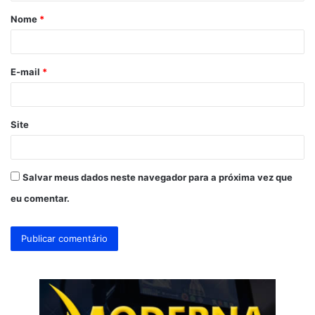
á
Nome
*
r
i
o
E-mail
*
*
Site
Salvar meus dados neste navegador para a próxima vez que
eu comentar.