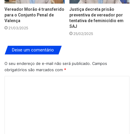
Vereador Morão é transferido
Justiça decreta prisão
para o Conjunto Penal de
preventiva de vereador por
Valença
tentativa de feminicídio em
SAJ
21/03/2025
25/02/2025
Deixe um comentário
O seu endereço de e-mail não será publicado.
Campos
obrigatórios são marcados com
*
C
o
m
e
n
t