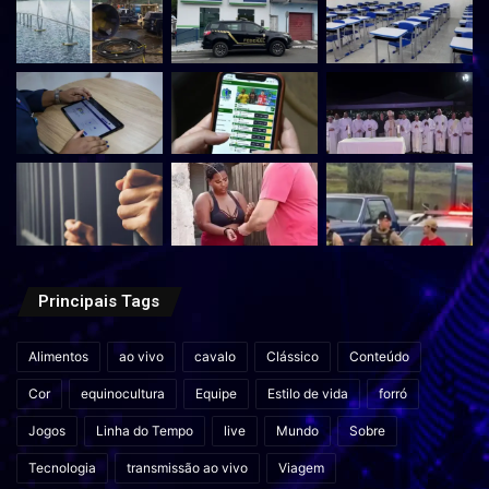
Principais Tags
Alimentos
ao vivo
cavalo
Clássico
Conteúdo
Cor
equinocultura
Equipe
Estilo de vida
forró
Jogos
Linha do Tempo
live
Mundo
Sobre
Tecnologia
transmissão ao vivo
Viagem