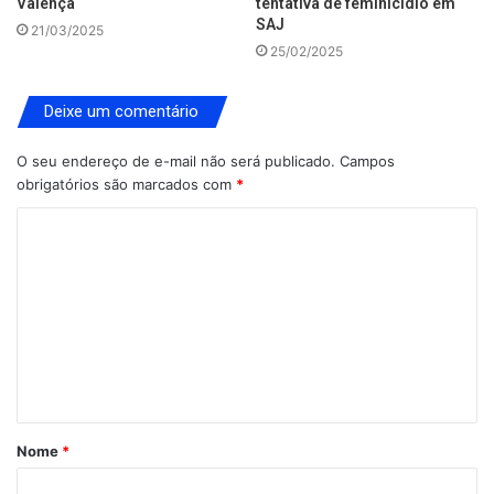
Valença
tentativa de feminicídio em
SAJ
21/03/2025
25/02/2025
Deixe um comentário
O seu endereço de e-mail não será publicado.
Campos
obrigatórios são marcados com
*
C
o
m
e
n
t
á
Nome
*
r
i