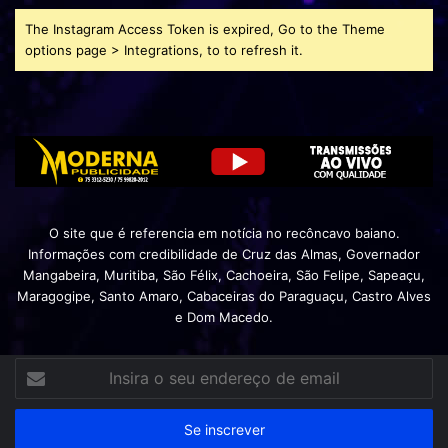
The Instagram Access Token is expired, Go to the Theme
options page > Integrations, to to refresh it.
O site que é referencia em notícia no recôncavo baiano.
Informações com credibilidade de Cruz das Almas, Governador
Mangabeira, Muritiba, São Félix, Cachoeira, São Felipe, Sapeaçu,
Maragogipe, Santo Amaro, Cabaceiras do Paraguaçu, Castro Alves
e Dom Macedo.
Insira
o
seu
endereço