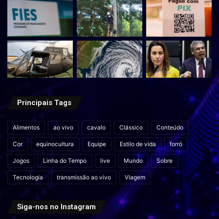
Principais Tags
Alimentos
ao vivo
cavalo
Clássico
Conteúdo
Cor
equinocultura
Equipe
Estilo de vida
forró
Jogos
Linha do Tempo
live
Mundo
Sobre
Tecnologia
transmissão ao vivo
Viagem
Siga-nos no Instagram