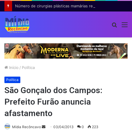
Número de cirurgias plásticas mamárias realizadas pelo SUS cresce 54% em dez anos
Procur
M
por
Início
/
Política
Política
São Gonçalo dos Campos:
Prefeito Furão anuncia
afastamento
Mande
Mídia Recôncavo
03/04/2013
0
223