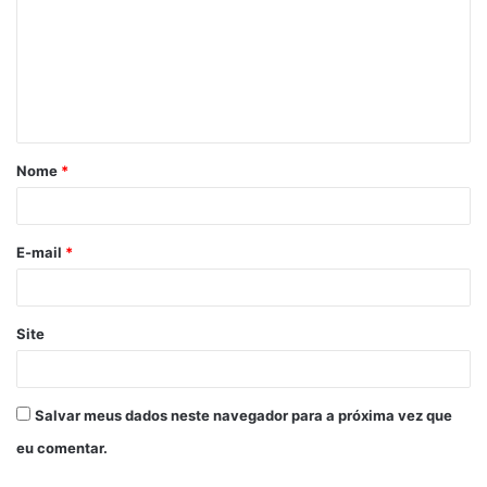
m
e
n
t
á
Nome
*
r
i
o
E-mail
*
*
Site
Salvar meus dados neste navegador para a próxima vez que
eu comentar.