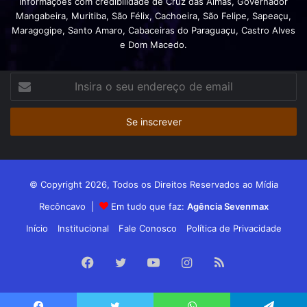
Informações com credibilidade de Cruz das Almas, Governador
Mangabeira, Muritiba, São Félix, Cachoeira, São Felipe, Sapeaçu,
Maragogipe, Santo Amaro, Cabaceiras do Paraguaçu, Castro Alves
e Dom Macedo.
Insira
o
seu
endereço
de
email
© Copyright 2026, Todos os Direitos Reservados ao Mídia
Recôncavo |
Em tudo que faz:
Agência Sevenmax
Início
Institucional
Fale Conosco
Política de Privacidade
Facebook
Twitter
YouTube
Instagram
RSS