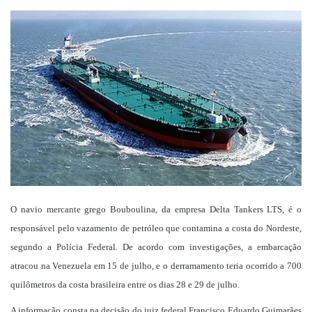
um
e-
mail
O navio mercante grego Bouboulina, da empresa Delta Tankers LTS, é o
responsável pelo vazamento de petróleo que contamina a costa do Nordeste,
segundo a Polícia Federal. De acordo com investigações, a embarcação
atracou na Venezuela em 15 de julho, e o derramamento teria ocorrido a 700
quilômetros da costa brasileira entre os dias 28 e 29 de julho.
A informação consta na decisão do juiz federal Francisco Eduardo Guimarães