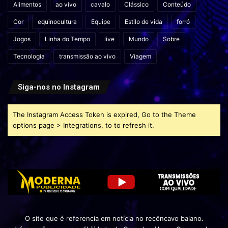
Alimentos
ao vivo
cavalo
Clássico
Conteúdo
Cor
equinocultura
Equipe
Estilo de vida
forró
Jogos
Linha do Tempo
live
Mundo
Sobre
Tecnologia
transmissão ao vivo
Viagem
Siga-nos no Instagram
The Instagram Access Token is expired, Go to the Theme
options page > Integrations, to to refresh it.
O site que é referencia em notícia no recôncavo baiano.