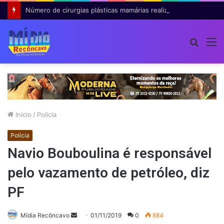
Número de cirurgias plásticas mamárias realizadas pelo SUS cresce 54% em dez anos
Procur
M
por
Início
/
Polícia
Polícia
Navio Bouboulina é responsável
pelo vazamento de petróleo, diz
PF
Mande
Mídia Recôncavo
01/11/2019
0
884