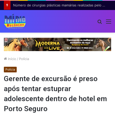
Número de cirurgias plásticas mamárias realizadas pelo SUS cresce 54% em dez anos
Procur
M
por
Início
/
Polícia
Polícia
Gerente de excursão é preso
após tentar estuprar
adolescente dentro de hotel em
Porto Seguro