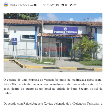
Mande
Mídia Recôncavo
30/08/2019
0
211
um
e-
mail
O gerente de uma empresa de viagem foi preso na madrugada desta sexta-
feira (30), depois de tentar abusar sexualmente de uma adolescente de 17
anos, dentro do quarto de um hotel na cidade de Porto Seguro, no sul da
Bahia.
De acordo com Rafael Augusto Xavier, delegado da 1ª Delegacia Territorial, a