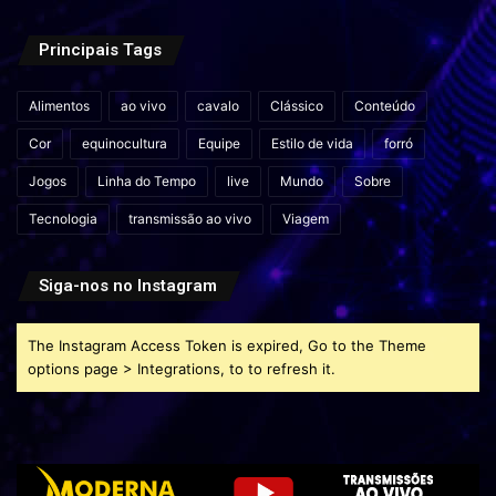
Principais Tags
Alimentos
ao vivo
cavalo
Clássico
Conteúdo
Cor
equinocultura
Equipe
Estilo de vida
forró
Jogos
Linha do Tempo
live
Mundo
Sobre
Tecnologia
transmissão ao vivo
Viagem
Siga-nos no Instagram
The Instagram Access Token is expired, Go to the Theme
options page > Integrations, to to refresh it.