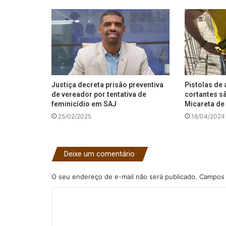
Justiça decreta prisão preventiva
Pistolas de 
de vereador por tentativa de
cortantes s
feminicídio em SAJ
Micareta de 
25/02/2025
18/04/2024
Deixe um comentário
O seu endereço de e-mail não será publicado.
Campos 
C
o
m