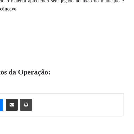
do o material apreendido será jogado no lixão do município e
ecôncavo
otos da Operação:
e
Messenger
Compartilhar via e-mail
Imprimir