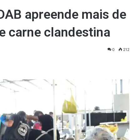
DAB apreende mais de
e carne clandestina
0
212