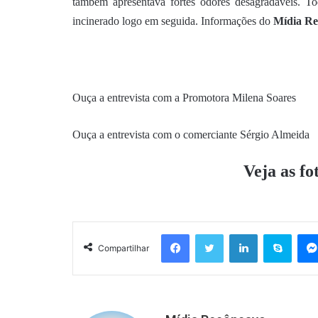
também apresentava fortes odores desagradáveis. To
incinerado logo em seguida. Informações do
Mídia R
Ouça a entrevista com a Promotora Milena Soares
Ouça a entrevista com o comerciante Sérgio Almeida
Veja as f
Facebook
Twitter
Linkedin
Skyp
Compartilhar