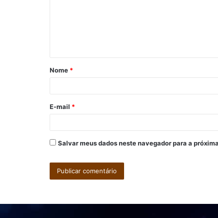
e
n
t
á
Nome
*
r
i
o
E-mail
*
*
Salvar meus dados neste navegador para a próxima