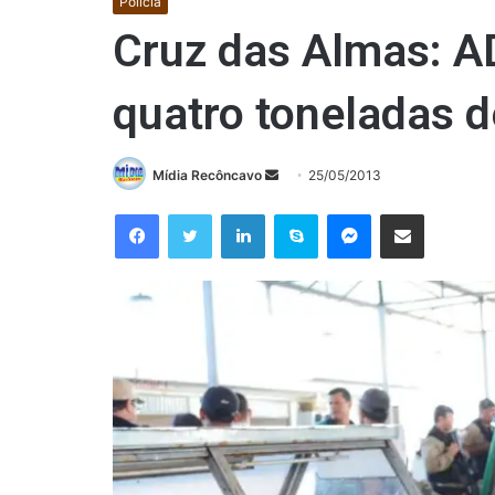
Polícia
Cruz das Almas: A
quatro toneladas d
Mande
Mídia Recôncavo
25/05/2013
um
Facebook
Twitter
Linkedin
Skype
Messenger
Compartilhar via e-mail
e-
mail