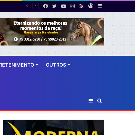
Facebook
Twitter
YouTube
Instagram
RSS
Entrar
Barra
Número de cirurgias plásticas mamárias realizadas pelo SUS cresce 54% em dez anos
Lateral
RETENIMENTO
OUTROS
Barra
Procurar
Lateral
por