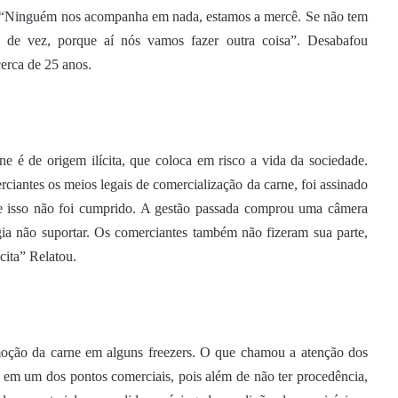
a. “Ninguém nos acompanha em nada, estamos a mercê. Se não tem
 de vez, porque aí nós vamos fazer outra coisa”. Desabafou
erca de 25 anos.
e é de origem ilícita, que coloca em risco a vida da sociedade.
iantes os meios legais de comercialização da carne, foi assinado
que isso não foi cumprido. A gestão passada comprou uma câmera
gia não suportar. Os comerciantes também não fizeram sua parte,
ícita” Relatou.
emoção da carne em alguns freezers. O que chamou a atenção dos
a em um dos pontos comerciais, pois além de não ter procedência,