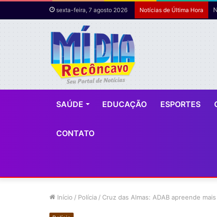
sexta-feira, 7 agosto 2026
Notícias de Última Hora
SAÚDE
EDUCAÇÃO
ESPORTES
CONTATO
Início
/
Polícia
/
Cruz das Almas: ADAB apreende mais 