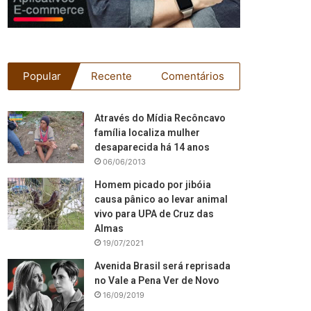
Popular
Recente
Comentários
Através do Mídia Recôncavo
família localiza mulher
desaparecida há 14 anos
06/06/2013
Homem picado por jibóia
causa pânico ao levar animal
vivo para UPA de Cruz das
Almas
19/07/2021
Avenida Brasil será reprisada
no Vale a Pena Ver de Novo
16/09/2019