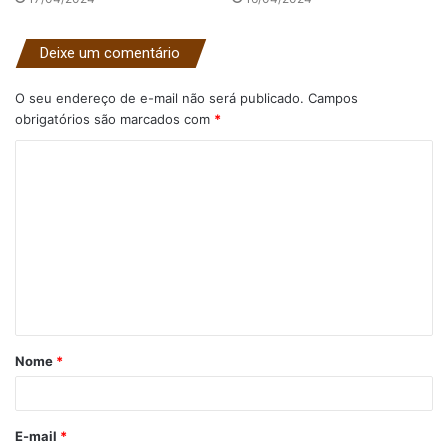
Deixe um comentário
O seu endereço de e-mail não será publicado.
Campos
obrigatórios são marcados com
*
C
o
m
e
n
t
á
Nome
*
r
i
o
E-mail
*