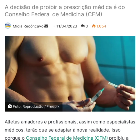
A decisão de proibir a prescrição médica é do
Conselho Federal de Medicina (CFM)
Mande
Mídia Recôncavo
11/04/2023
0
1.054
um
e-
mail
Foto: Reprodução / Freepik
Atletas amadores e profissionais, assim como especialistas
médicos, terão que se adaptar à nova realidade. Isso
porque o
Conselho Federal de Medicina (CFM)
proibiu a