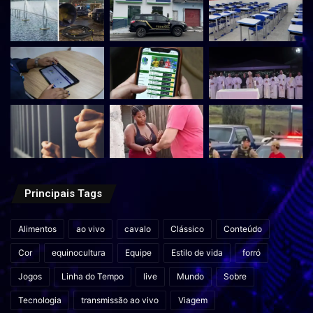
Principais Tags
Alimentos
ao vivo
cavalo
Clássico
Conteúdo
Cor
equinocultura
Equipe
Estilo de vida
forró
Jogos
Linha do Tempo
live
Mundo
Sobre
Tecnologia
transmissão ao vivo
Viagem