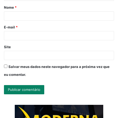
á
Nome
*
r
i
o
E-mail
*
*
Site
Salvar meus dados neste navegador para a próxima vez que
eu comentar.