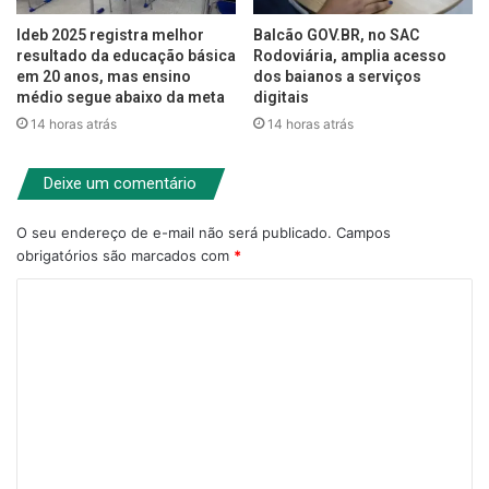
Ideb 2025 registra melhor
Balcão GOV.BR, no SAC
resultado da educação básica
Rodoviária, amplia acesso
em 20 anos, mas ensino
dos baianos a serviços
médio segue abaixo da meta
digitais
14 horas atrás
14 horas atrás
Deixe um comentário
O seu endereço de e-mail não será publicado.
Campos
obrigatórios são marcados com
*
C
o
m
e
n
t