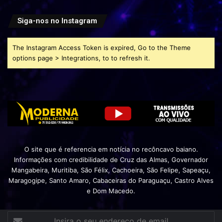
Siga-nos no Instagram
The Instagram Access Token is expired, Go to the Theme
options page > Integrations, to to refresh it.
O site que é referencia em notícia no recôncavo baiano.
Informações com credibilidade de Cruz das Almas, Governador
Mangabeira, Muritiba, São Félix, Cachoeira, São Felipe, Sapeaçu,
Maragogipe, Santo Amaro, Cabaceiras do Paraguaçu, Castro Alves
e Dom Macedo.
Insira