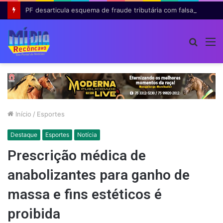
PF desarticula esquema de fraude tributária com falsas permissões de táxi na Bahia; agentes públicos são afastados
Procur
M
por
Início
/
Esportes
Destaque
Esportes
Notícia
Prescrição médica de
anabolizantes para ganho de
massa e fins estéticos é
proibida