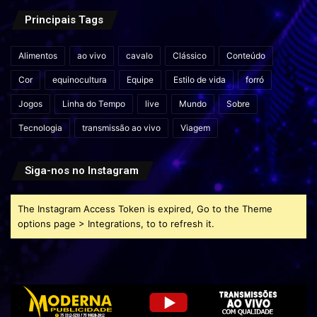
Principais Tags
Alimentos
ao vivo
cavalo
Clássico
Conteúdo
Cor
equinocultura
Equipe
Estilo de vida
forró
Jogos
Linha do Tempo
live
Mundo
Sobre
Tecnologia
transmissão ao vivo
Viagem
Siga-nos no Instagram
The Instagram Access Token is expired, Go to the Theme
options page > Integrations, to to refresh it.