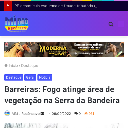
PF desarticula esquema de fraude tributária com falsas permissões de táxi na Bahia; agentes públicos são afastados
Procur
M
por
Início
/
Destaque
Destaque
Geral
Notícia
Barreiras: Fogo atinge área de
vegetação na Serra da Bandeira
Mande
Mídia Recôncavo
09/09/2022
0
951
um
e-