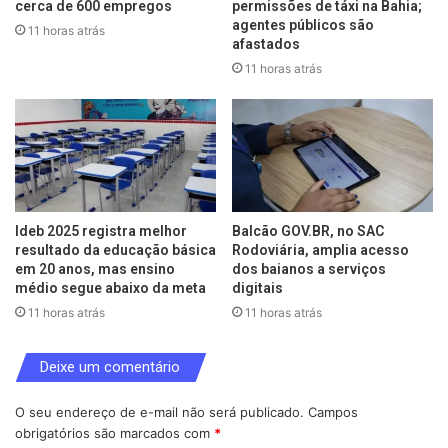
cerca de 600 empregos
permissões de táxi na Bahia;
agentes públicos são
11 horas atrás
afastados
11 horas atrás
Ideb 2025 registra melhor
Balcão GOV.BR, no SAC
resultado da educação básica
Rodoviária, amplia acesso
em 20 anos, mas ensino
dos baianos a serviços
médio segue abaixo da meta
digitais
11 horas atrás
11 horas atrás
Deixe um comentário
O seu endereço de e-mail não será publicado.
Campos
obrigatórios são marcados com
*