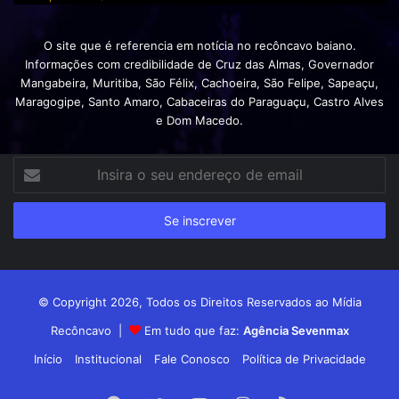
O site que é referencia em notícia no recôncavo baiano.
Informações com credibilidade de Cruz das Almas, Governador
Mangabeira, Muritiba, São Félix, Cachoeira, São Felipe, Sapeaçu,
Maragogipe, Santo Amaro, Cabaceiras do Paraguaçu, Castro Alves
e Dom Macedo.
Insira
o
seu
endereço
de
email
© Copyright 2026, Todos os Direitos Reservados ao Mídia
Recôncavo |
Em tudo que faz:
Agência Sevenmax
Início
Institucional
Fale Conosco
Política de Privacidade