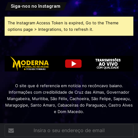
Siga-nos no Instagram
The Instagram Access Token is expired, Go to the Theme
options page > Integrations, to to refresh it.
O site que é referencia em notícia no recôncavo baiano.
Informações com credibilidade de Cruz das Almas, Governador
Mangabeira, Muritiba, São Félix, Cachoeira, São Felipe, Sapeaçu,
Maragogipe, Santo Amaro, Cabaceiras do Paraguaçu, Castro Alves
e Dom Macedo.
Insira
o