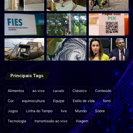
Principais Tags
Alimentos
ao vivo
cavalo
Clássico
Conteúdo
Cor
equinocultura
Equipe
Estilo de vida
forró
Jogos
Linha do Tempo
live
Mundo
Sobre
Tecnologia
transmissão ao vivo
Viagem