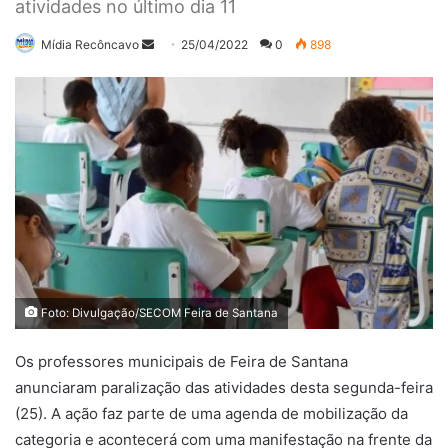
atividades no último dia 11
Mande
Mídia Recôncavo
25/04/2022
0
898
um
e-
mail
Foto: Divulgação/SECOM Feira de Santana
Os professores municipais de Feira de Santana
anunciaram paralização das atividades desta segunda-feira
(25). A ação faz parte de uma agenda de mobilização da
categoria e acontecerá com uma manifestação na frente da