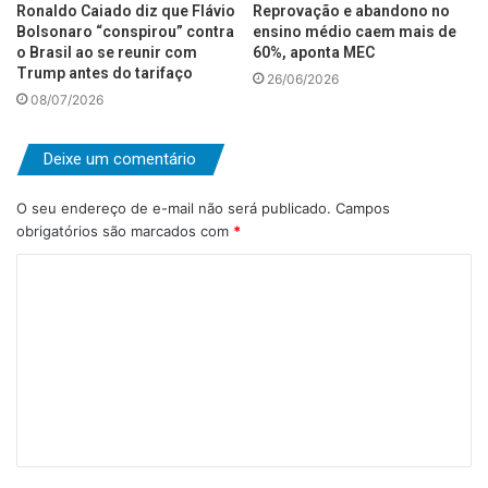
Ronaldo Caiado diz que Flávio
Reprovação e abandono no
Bolsonaro “conspirou” contra
ensino médio caem mais de
o Brasil ao se reunir com
60%, aponta MEC
Trump antes do tarifaço
26/06/2026
08/07/2026
Deixe um comentário
O seu endereço de e-mail não será publicado.
Campos
obrigatórios são marcados com
*
C
o
m
e
n
t
á