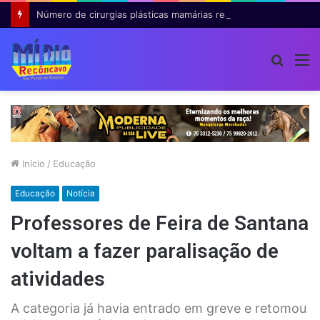
Número de cirurgias plásticas mamárias realizadas pelo SUS cresce 54% em dez anos
Procur
M
por
Início
/
Educação
Educação
Notícia
Professores de Feira de Santana
voltam a fazer paralisação de
atividades
A categoria já havia entrado em greve e retomou