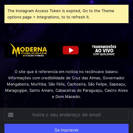
The Instagram Access Token is expired, Go to the Theme
options page > Integrations, to to refresh it.
O site que é referencia em notícia no recôncavo baiano.
Informações com credibilidade de Cruz das Almas, Governador
Mangabeira, Muritiba, São Félix, Cachoeira, São Felipe, Sapeaçu,
Maragogipe, Santo Amaro, Cabaceiras do Paraguaçu, Castro Alves
e Dom Macedo.
Insira
o
seu
endereço