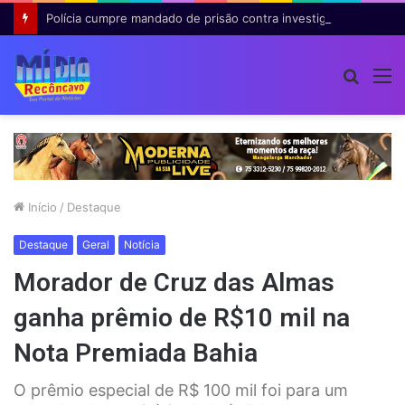
Polícia cumpre mandado de prisão contra investigado por roubo majorado em Cruz das Almas
Procur
M
por
Início
/
Destaque
Destaque
Geral
Notícia
Morador de Cruz das Almas
ganha prêmio de R$10 mil na
Nota Premiada Bahia
O prêmio especial de R$ 100 mil foi para um