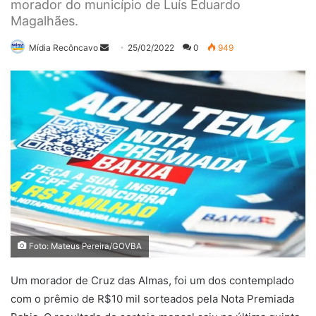
morador do município de Luís Eduardo
Magalhães.
Mande
Mídia Recôncavo
25/02/2022
0
949
um
e-
mail
Foto: Mateus Pereira/GOVBA
Um morador de Cruz das Almas, foi um dos contemplado
com o prêmio de R$10 mil sorteados pela Nota Premiada