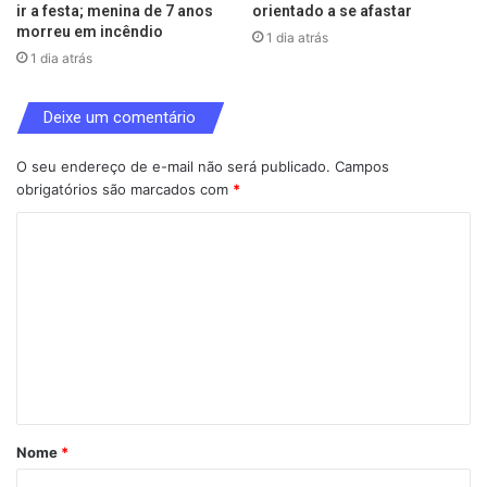
ir a festa; menina de 7 anos
orientado a se afastar
morreu em incêndio
1 dia atrás
1 dia atrás
Deixe um comentário
O seu endereço de e-mail não será publicado.
Campos
obrigatórios são marcados com
*
C
o
m
e
n
t
á
Nome
*
r