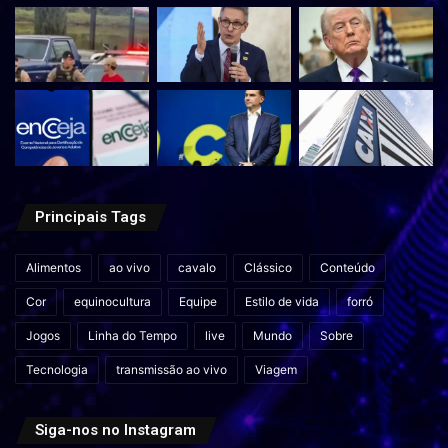
Principais Tags
Alimentos
ao vivo
cavalo
Clássico
Conteúdo
Cor
equinocultura
Equipe
Estilo de vida
forró
Jogos
Linha do Tempo
live
Mundo
Sobre
Tecnologia
transmissão ao vivo
Viagem
Siga-nos no Instagram