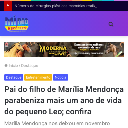
Número de cirurgias plásticas mamárias realizadas pelo SUS cresce 54% em dez anos
Procur
M
por
Início
/
Destaque
Destaque
Entretenimento
Notícia
Pai do filho de Marília Mendonça
parabeniza mais um ano de vida
do pequeno Leo; confira
Marília Mendonça nos deixou em novembro