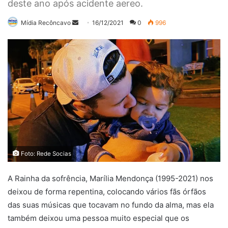
deste ano após acidente aereo.
Mande
Mídia Recôncavo
16/12/2021
0
996
um
e-
mail
Foto: Rede Socias
A Rainha da sofrência, Marília Mendonça (1995-2021) nos
deixou de forma repentina, colocando vários fãs órfãos
das suas músicas que tocavam no fundo da alma, mas ela
também deixou uma pessoa muito especial que os