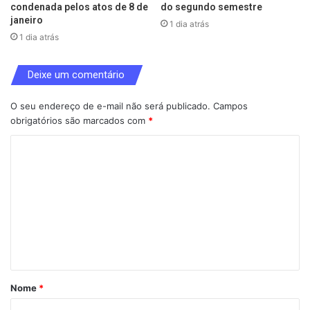
condenada pelos atos de 8 de
do segundo semestre
janeiro
1 dia atrás
1 dia atrás
Deixe um comentário
O seu endereço de e-mail não será publicado.
Campos
obrigatórios são marcados com
*
C
o
m
e
n
t
á
Nome
*
r