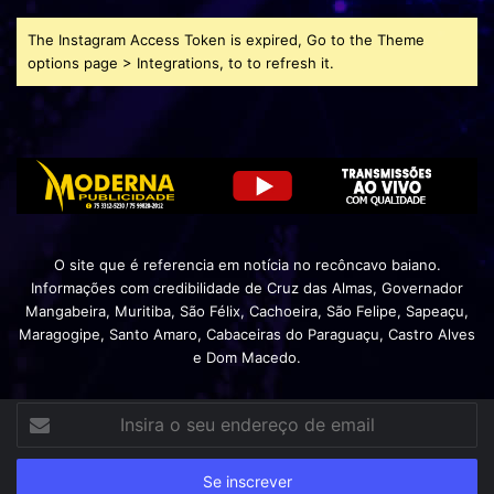
The Instagram Access Token is expired, Go to the Theme
options page > Integrations, to to refresh it.
O site que é referencia em notícia no recôncavo baiano.
Informações com credibilidade de Cruz das Almas, Governador
Mangabeira, Muritiba, São Félix, Cachoeira, São Felipe, Sapeaçu,
Maragogipe, Santo Amaro, Cabaceiras do Paraguaçu, Castro Alves
e Dom Macedo.
Insira
o
seu
endereço