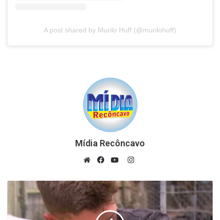
A post shared by Murilo Huff (@murilohuff)
Mídia Recôncavo
Instagram
Website
Facebook
YouTube