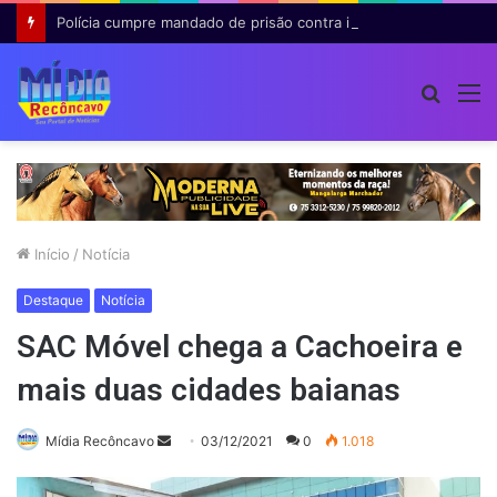
Polícia cumpre mandado de prisão contra investigado por roubo majorado em Cruz das Almas
Procur
M
por
Início
/
Notícia
Destaque
Notícia
SAC Móvel chega a Cachoeira e
mais duas cidades baianas
Mande
Mídia Recôncavo
03/12/2021
0
1.018
um
e-