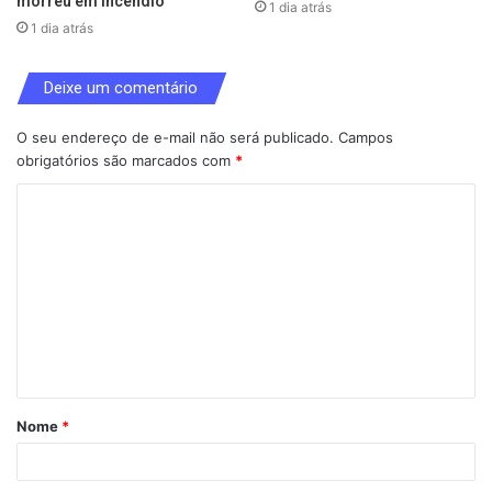
morreu em incêndio
1 dia atrás
1 dia atrás
Deixe um comentário
O seu endereço de e-mail não será publicado.
Campos
obrigatórios são marcados com
*
C
o
m
e
n
t
á
Nome
*
r
i