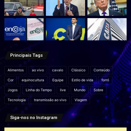
Principais Tags
Alimentos
ao vivo
cavalo
Clássico
Conteúdo
Cor
equinocultura
Equipe
Estilo de vida
forró
Jogos
Linha do Tempo
live
Mundo
Sobre
Tecnologia
transmissão ao vivo
Viagem
Siga-nos no Instagram