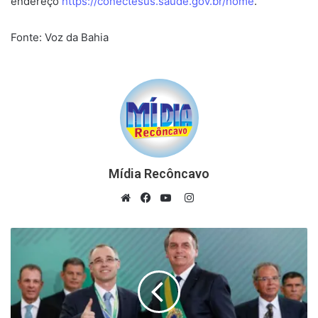
endereço
https://conectesus.saude.gov.br/home
.
Fonte: Voz da Bahia
Mídia Recôncavo
Instagram
Website
Facebook
YouTube