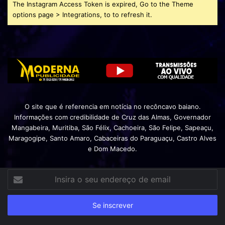
The Instagram Access Token is expired, Go to the Theme
options page > Integrations, to to refresh it.
O site que é referencia em notícia no recôncavo baiano.
Informações com credibilidade de Cruz das Almas, Governador
Mangabeira, Muritiba, São Félix, Cachoeira, São Felipe, Sapeaçu,
Maragogipe, Santo Amaro, Cabaceiras do Paraguaçu, Castro Alves
e Dom Macedo.
Insira
o
seu
endereço
de