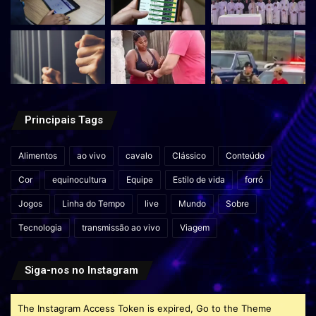
Principais Tags
Alimentos
ao vivo
cavalo
Clássico
Conteúdo
Cor
equinocultura
Equipe
Estilo de vida
forró
Jogos
Linha do Tempo
live
Mundo
Sobre
Tecnologia
transmissão ao vivo
Viagem
Siga-nos no Instagram
The Instagram Access Token is expired, Go to the Theme