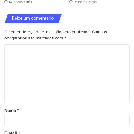
14 horas atrás
15 horas atrás
Deixe um comentário
O seu endereço de e-mail não será publicado.
Campos
obrigatórios são marcados com
*
C
o
m
e
n
t
á
Nome
*
r
i
o
E-mail
*