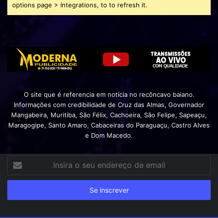
options page > Integrations, to to refresh it.
O site que é referencia em notícia no recôncavo baiano.
Informações com credibilidade de Cruz das Almas, Governador
Mangabeira, Muritiba, São Félix, Cachoeira, São Felipe, Sapeaçu,
Maragogipe, Santo Amaro, Cabaceiras do Paraguaçu, Castro Alves
e Dom Macedo.
Insira
o
seu
endereço
de
email