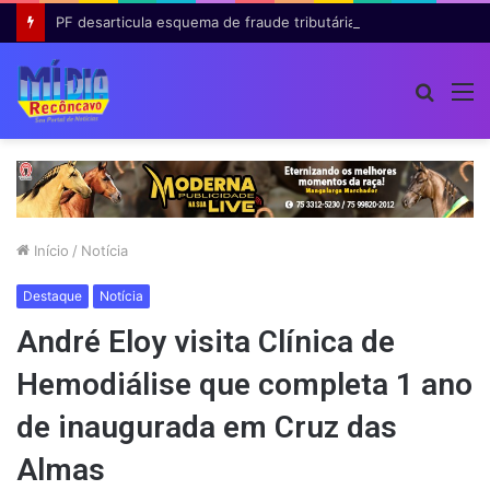
PF desarticula esquema de fraude tributária com falsas permissões de táxi na Bahia; agentes públicos são afastados
Procur
M
por
Início
/
Notícia
Destaque
Notícia
André Eloy visita Clínica de
Hemodiálise que completa 1 ano
de inaugurada em Cruz das
Almas