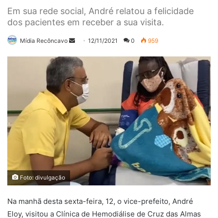
Em sua rede social, André relatou a felicidade
dos pacientes em receber a sua visita.
Mande
Mídia Recôncavo
12/11/2021
0
959
um
e-
mail
Foto: divulgação
Na manhã desta sexta-feira, 12, o vice-prefeito, André
Eloy, visitou a Clínica de Hemodiálise de Cruz das Almas