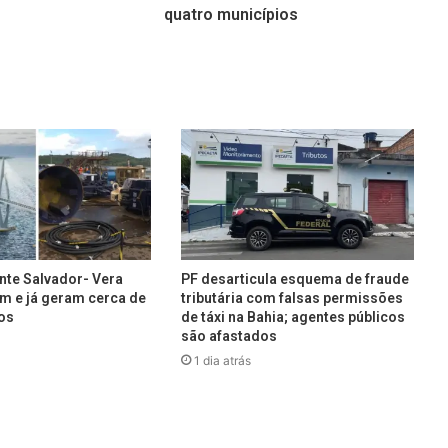
quatro municípios
nte Salvador- Vera
PF desarticula esquema de fraude
m e já geram cerca de
tributária com falsas permissões
os
de táxi na Bahia; agentes públicos
são afastados
1 dia atrás