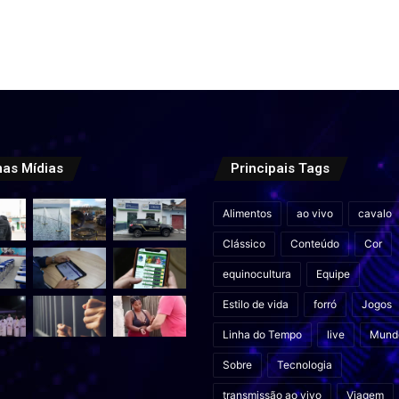
mas Mídias
Principais Tags
Alimentos
ao vivo
cavalo
Clássico
Conteúdo
Cor
equinocultura
Equipe
Estilo de vida
forró
Jogos
Linha do Tempo
live
Mund
Sobre
Tecnologia
transmissão ao vivo
Viagem