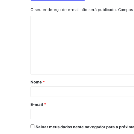
O seu endereço de e-mail não será publicado.
Campos 
C
o
m
e
n
t
á
Nome
*
r
i
o
E-mail
*
*
Salvar meus dados neste navegador para a próxima