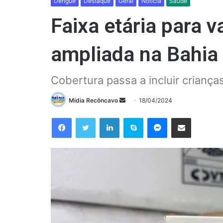
Dengue
Destaque
Geral
Notícia
Saúde
Faixa etária para 
ampliada na Bahia
Cobertura passa a incluir crianç
Mande
Mídia Recôncavo
18/04/2024
um
Facebook
Twitter
Linkedin
Skype
Messenger
Compartilhar via e-mail
e-
mail