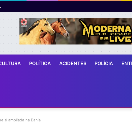
bras da Ponte Salvador- Vera Cruz avançam e já geram cerca de 600 
CULTURA
POLÍTICA
ACIDENTES
POLÍCIA
ENT
ue é ampliada na Bahia