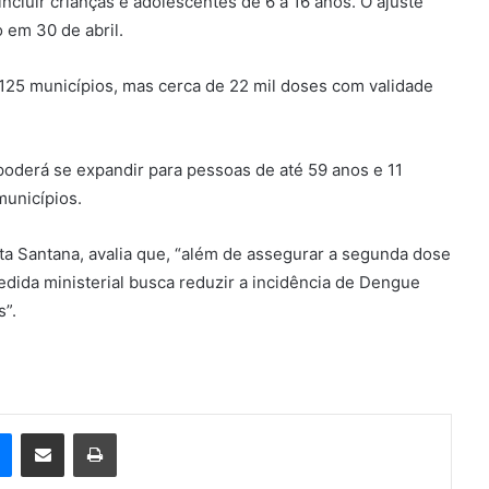
ncluir crianças e adolescentes de 6 a 16 anos. O ajuste
 em 30 de abril.
a 125 municípios, mas cerca de 22 mil doses com validade
 poderá se expandir para pessoas de até 59 anos e 11
unicípios.
ta Santana, avalia que, “além de assegurar a segunda dose
edida ministerial busca reduzir a incidência de Dengue
s”.
e
Messenger
Compartilhar via e-mail
Imprimir