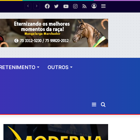
Facebook
Twitter
YouTube
Instagram
RSS
Entrar
Barra
empregos
Lateral
RETENIMENTO
OUTROS
Barra
Procurar
Lateral
por