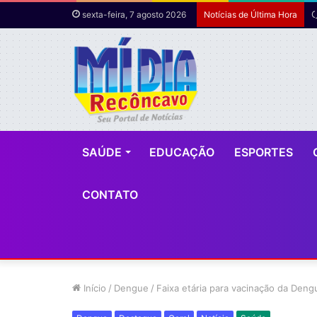
O
sexta-feira, 7 agosto 2026
Notícias de Última Hora
SAÚDE
EDUCAÇÃO
ESPORTES
CONTATO
Início
/
Dengue
/
Faixa etária para vacinação da Deng