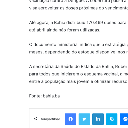
vacinação contra a Dengue. A cobertura passa a i
visa aproveitar as doses próximas do vencimento
Até agora, a Bahia distribuiu 170.469 doses par
até abril ainda não foram utilizadas.
O documento ministerial indica que a estratégia
meses, dependendo do estoque disponível nos m
A secretária da Saúde do Estado da Bahia, Rober
para todos que iniciarem o esquema vacinal, a m
entre a população mais jovem e otimizar recurso
Fonte: bahia.ba
Facebook
Twitter
Linkedin
Skyp
Compartilhar