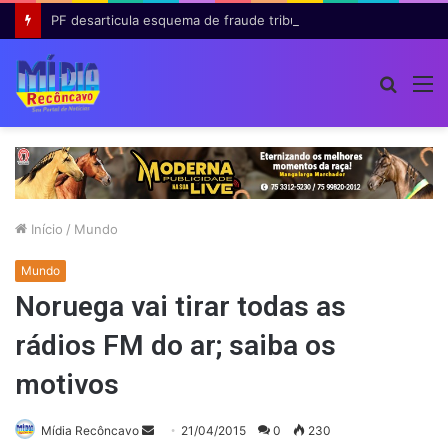
PF desarticula esquema de fraude tributária com falsas permissões de táxi na Bahia; agentes públicos são afastados
Procur
M
por
Início
/
Mundo
Mundo
Noruega vai tirar todas as
rádios FM do ar; saiba os
motivos
Mande
Mídia Recôncavo
21/04/2015
0
230