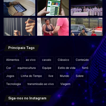
Principais Tags
Alimentos
ao vivo
cavalo
Clássico
Conteúdo
Cor
equinocultura
Equipe
Estilo de vida
forró
Jogos
Linha do Tempo
live
Mundo
Sobre
Tecnologia
transmissão ao vivo
Viagem
Siga-nos no Instagram