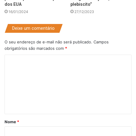
dos EUA
plebiscito”
16/01/2024
27/12/2023
Deixe um comentário
O seu endereço de e-mail não será publicado.
Campos
obrigatórios são marcados com
*
C
o
m
e
n
t
á
Nome
*
r
i