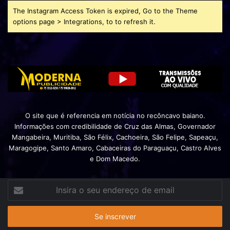
The Instagram Access Token is expired, Go to the Theme
options page > Integrations, to to refresh it.
O site que é referencia em notícia no recôncavo baiano.
Informações com credibilidade de Cruz das Almas, Governador
Mangabeira, Muritiba, São Félix, Cachoeira, São Felipe, Sapeaçu,
Maragogipe, Santo Amaro, Cabaceiras do Paraguaçu, Castro Alves
e Dom Macedo.
Insira
o
seu
endereço
de