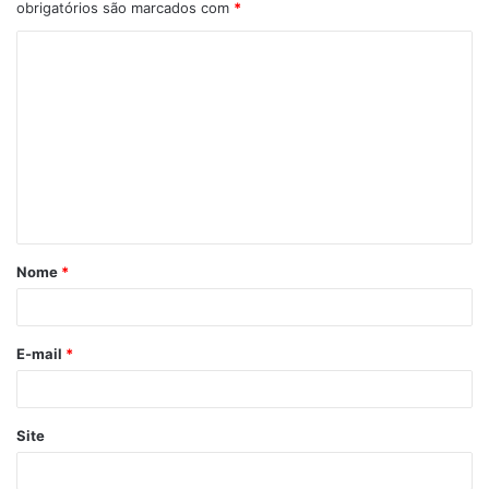
obrigatórios são marcados com
*
C
o
m
e
n
t
á
Nome
*
r
i
o
E-mail
*
*
Site