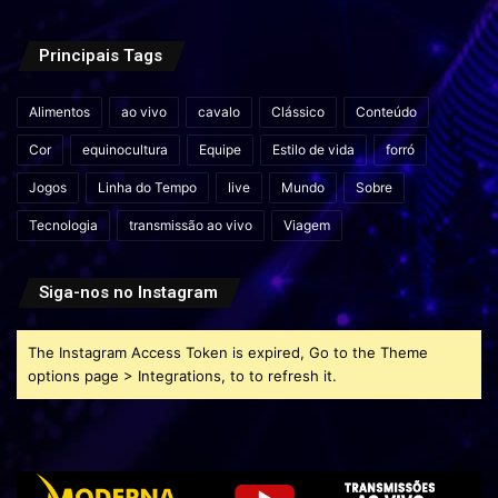
Principais Tags
Alimentos
ao vivo
cavalo
Clássico
Conteúdo
Cor
equinocultura
Equipe
Estilo de vida
forró
Jogos
Linha do Tempo
live
Mundo
Sobre
Tecnologia
transmissão ao vivo
Viagem
Siga-nos no Instagram
The Instagram Access Token is expired, Go to the Theme
options page > Integrations, to to refresh it.