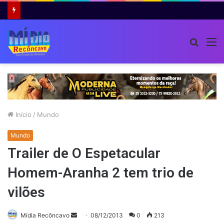
Ideb 2025 registra melhor resultado da educação básica em 20 anos, mas ensino médio segue abaixo da meta
Procur
M
por
Início
/
Mundo
Mundo
Trailer de O Espetacular
Homem-Aranha 2 tem trio de
vilões
Mande
Mídia Recôncavo
08/12/2013
0
213