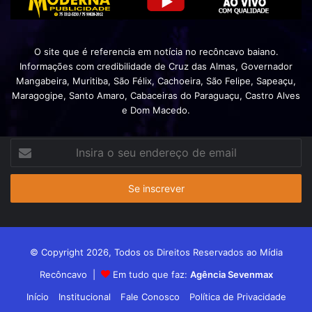
O site que é referencia em notícia no recôncavo baiano.
Informações com credibilidade de Cruz das Almas, Governador
Mangabeira, Muritiba, São Félix, Cachoeira, São Felipe, Sapeaçu,
Maragogipe, Santo Amaro, Cabaceiras do Paraguaçu, Castro Alves
e Dom Macedo.
Insira
o
seu
endereço
de
email
© Copyright 2026, Todos os Direitos Reservados ao Mídia
Recôncavo |
Em tudo que faz:
Agência Sevenmax
Início
Institucional
Fale Conosco
Política de Privacidade