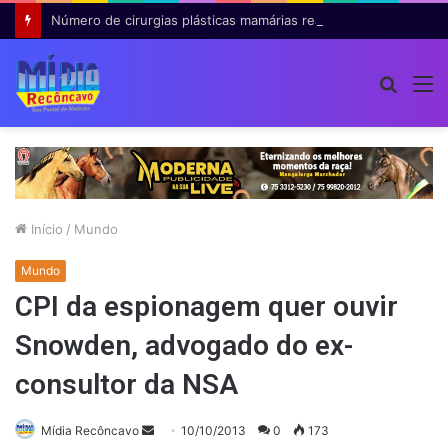
Número de cirurgias plásticas mamárias realizadas pelo SUS cresce 54% em dez anos
Procur
M
por
Início
/
Mundo
Mundo
CPI da espionagem quer ouvir
Snowden, advogado do ex-
consultor da NSA
Mande
Mídia Recôncavo
10/10/2013
0
173