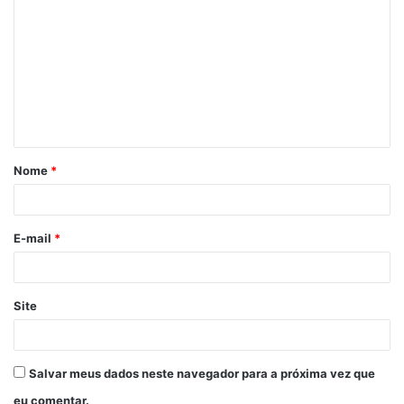
o
m
e
n
t
á
Nome
*
r
i
o
E-mail
*
*
Site
Salvar meus dados neste navegador para a próxima vez que
eu comentar.