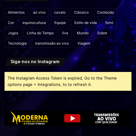
Alimentos
ao vivo
cavalo
Clássico
Conteúdo
Cor
equinocultura
Equipe
Estilo de vida
forró
Jogos
Linha do Tempo
live
Mundo
Sobre
Tecnologia
transmissão ao vivo
Viagem
Siga-nos no Instagram
The Instagram Access Token is expired, Go to the Theme
options page > Integrations, to to refresh it.