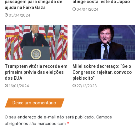
passagem para chegada de
atinge costa leste do Japão
ajuda na Faixa Gaza
04/04/2024
05/04/2024
Trump tem vitória recorde em
Milei sobre decretaço: “Se o
primeira prévia das eleições
Congresso rejeitar, convoco
dos EUA
plebiscito”
16/01/2024
27/12/2023
Deixe um comentário
O seu endereço de e-mail não será publicado.
Campos
obrigatórios são marcados com
*
C