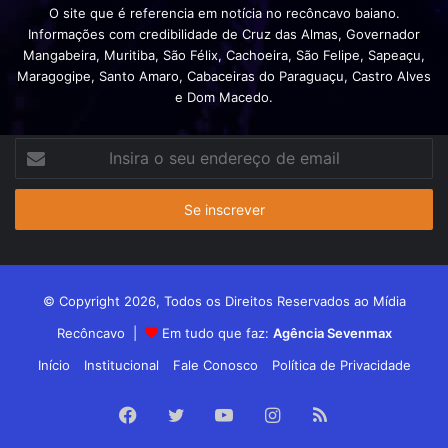
O site que é referencia em notícia no recôncavo baiano.
Informações com credibilidade de Cruz das Almas, Governador
Mangabeira, Muritiba, São Félix, Cachoeira, São Felipe, Sapeaçu,
Maragogipe, Santo Amaro, Cabaceiras do Paraguaçu, Castro Alves
e Dom Macedo.
Insira
o
seu
endereço
de
email
© Copyright 2026, Todos os Direitos Reservados ao Mídia
Recôncavo |
Em tudo que faz:
Agência Sevenmax
Início
Institucional
Fale Conosco
Política de Privacidade
Facebook
Twitter
YouTube
Instagram
RSS