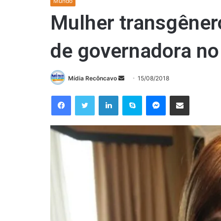
Mundo
Mulher transgêner
de governadora n
Mande
Mídia Recôncavo
15/08/2018
um
Facebook
Twitter
Linkedin
Skype
Messenger
Compartilhar via e-mail
e-
mail