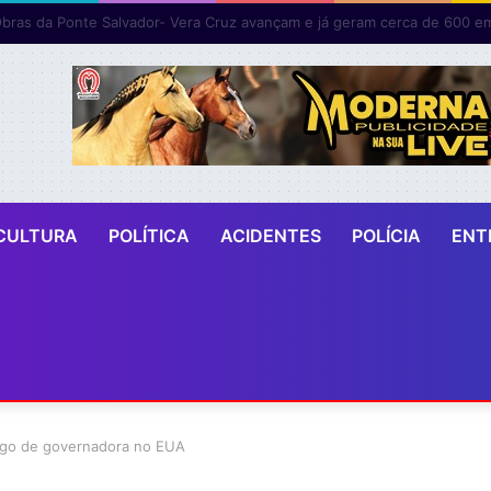
CULTURA
POLÍTICA
ACIDENTES
POLÍCIA
ENT
rgo de governadora no EUA