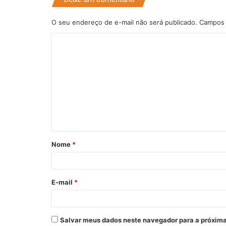
O seu endereço de e-mail não será publicado.
Campos 
C
o
m
e
n
t
á
Nome
*
r
i
o
E-mail
*
*
Salvar meus dados neste navegador para a próxima