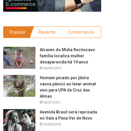
Popular
Recente
Comentários
Através do Mídia Recôncavo
família localiza mulher
desaparecida há 14 anos
06/06/2013
Homem picado por jibóia
causa pânico ao levar animal
vivo para UPA de Cruz das
Almas
19/07/2021
Avenida Brasil será reprisada
no Vale a Pena Ver de Novo
16/09/2019