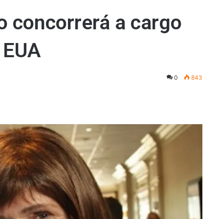
o concorrerá a cargo
o EUA
0
843