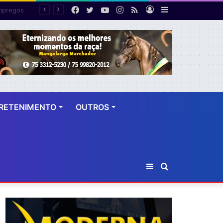
Facebook
Twitter
YouTube
Instagram
RSS
Entrar
Barra
PF desarticula esquema de fraude tributária com falsas permissões de táxi na Bahia; agentes públicos são afastados
Lateral
RETENIMENTO
OUTROS
Barra
Procurar
Lateral
por