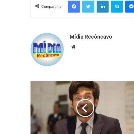
Facebook
Twitter
Linkedin
Skyp
Compartilhar
Mídia Recôncavo
Website