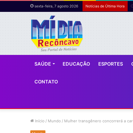
sexta-feira, 7 agosto 2026
Notícias de Última Hora
SAÚDE
EDUCAÇÃO
ESPORTES
CONTATO
Início
/
Mundo
/
Mulher transgênero concorrerá a ca